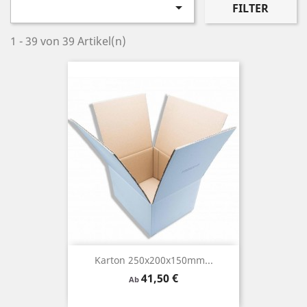

FILTER
1 - 39 von 39 Artikel(n)
Karton 250x200x150mm...
Preis
41,50 €
Ab