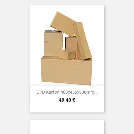
DPD Karton 485x485x900mm...
Preis
49,40 €