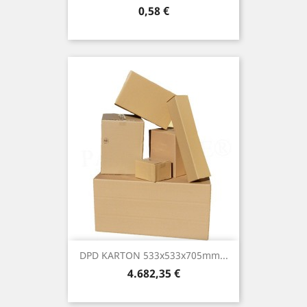
Preis
0,58 €
DPD KARTON 533x533x705mm...
Preis
4.682,35 €