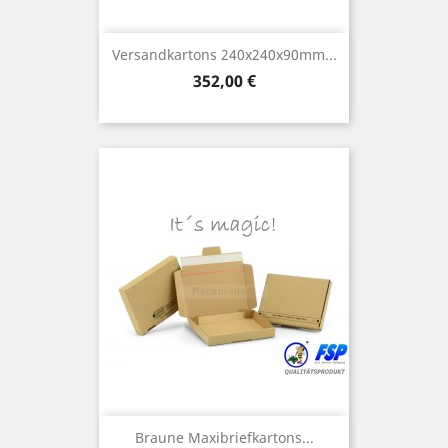
Versandkartons 240x240x90mm...
Preis
352,00 €
Braune Maxibriefkartons...