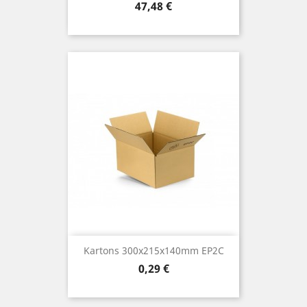
Preis
47,48 €
Kartons 300x215x140mm EP2C
Preis
0,29 €