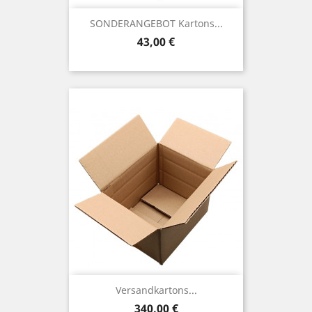
SONDERANGEBOT Kartons...
Preis
43,00 €
Versandkartons...
Preis
340,00 €