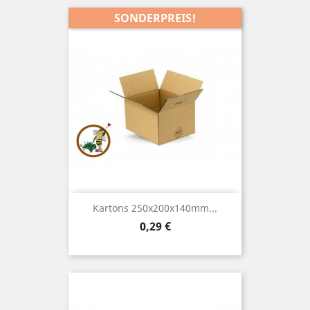
SONDERPREIS!
Kartons 250x200x140mm...
Preis
0,29 €