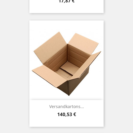
Preis
17,87 €
Versandkartons...
Preis
140,53 €