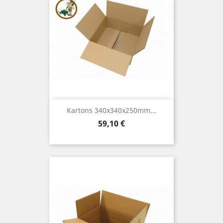
Kartons 340x340x250mm...
Preis
59,10 €