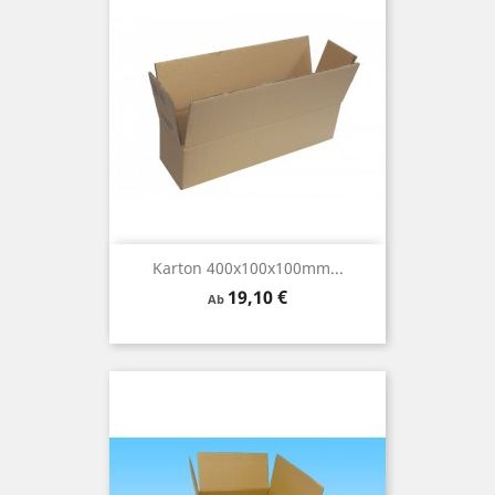
Karton 400x100x100mm...
Preis
19,10 €
Ab