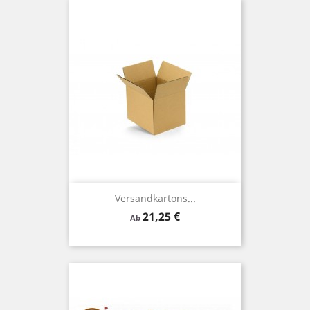
Versandkartons...
Preis
21,25 €
Ab