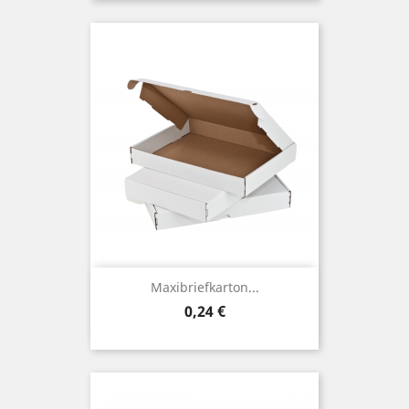
Maxibriefkarton...
Preis
0,24 €