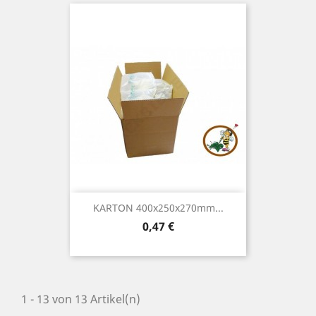
KARTON 400x250x270mm...
Preis
0,47 €
1 - 13 von 13 Artikel(n)