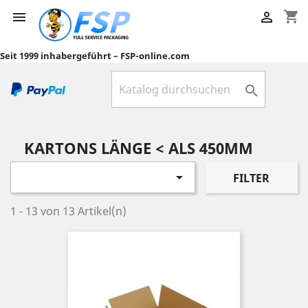
shopping_cart


Seit 1999 inhabergeführt – FSP-online.com

KARTONS LÄNGE < ALS 450MM

FILTER
1 - 13 von 13 Artikel(n)