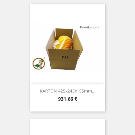
KARTON 425x245x155mm...
Preis
931,66 €