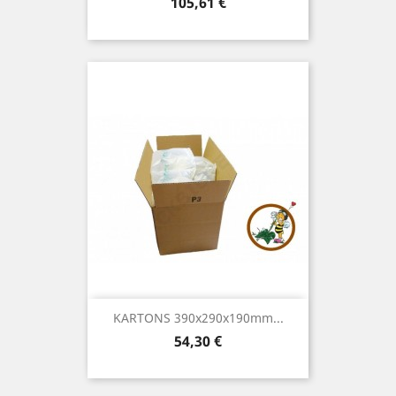
Preis
105,61 €
KARTONS 390x290x190mm...
Preis
54,30 €