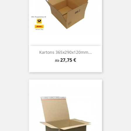
Kartons 365x290x120mm...
Preis
27,75 €
Ab