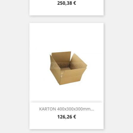
Preis
250,38 €
KARTON 400x300x300mm...
Preis
126,26 €