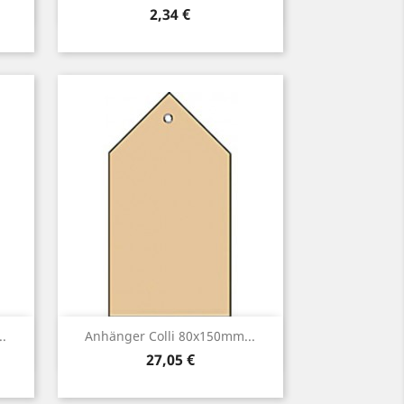
Preis
2,34 €
Vorschau

.
Anhänger Colli 80x150mm...
Preis
27,05 €