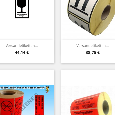
Vorschau
Vorschau


Versandetiketten...
Versandetiketten...
Preis
Preis
44,14 €
38,75 €