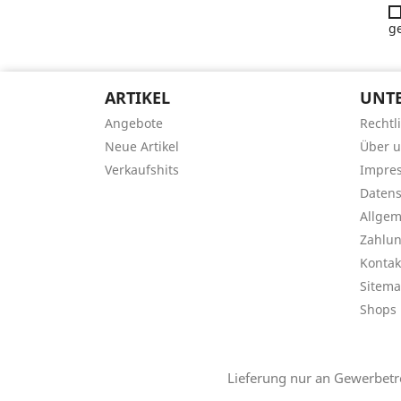
g
ARTIKEL
UNT
Angebote
Rechtl
Neue Artikel
Über 
Verkaufshits
Impre
Datens
Allge
Zahlu
Kontak
Sitem
Shops
Lieferung nur an Gewerbetr