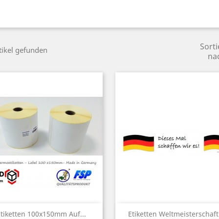
Sorti
tikel gefunden
na
Vorschau
Vorschau


Etiketten 100x150mm Auf...
Etiketten Weltmeisterschaft.