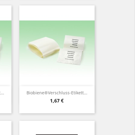
Vorschau

...
Biobiene®Verschluss-Etikett...
Preis
1,67 €