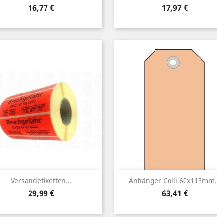
Preis
Preis
16,77 €
17,97 €
Vorschau
Vorschau


Versandetiketten...
Anhänger Colli 60x113mm..
Preis
Preis
29,99 €
63,41 €