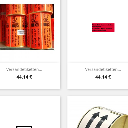
Vorschau
Vorschau


Versandetiketten...
Versandetiketten...
Preis
Preis
44,14 €
44,14 €