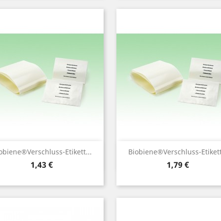
Vorschau
Vorschau


obiene®Verschluss-Etikett...
Biobiene®Verschluss-Etikett
Preis
Preis
1,43 €
1,79 €