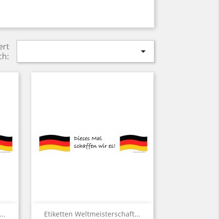
ert

ch:
Vorschau

..
Etiketten Weltmeisterschaft...