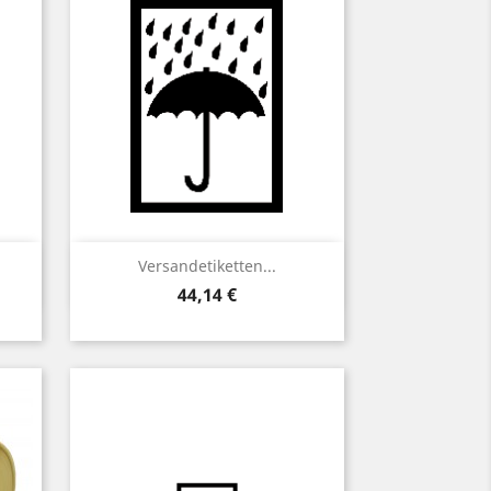
Vorschau

Versandetiketten...
Preis
44,14 €