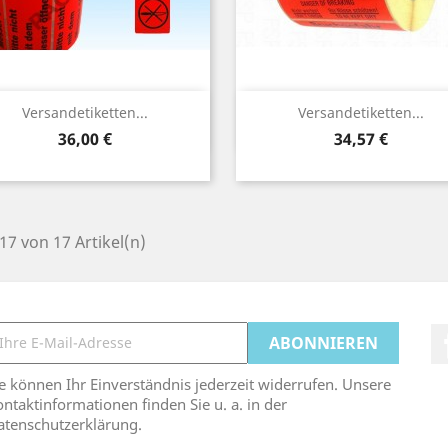
Vorschau
Vorschau


Versandetiketten...
Versandetiketten...
Preis
Preis
36,00 €
34,57 €
 17 von 17 Artikel(n)
e können Ihr Einverständnis jederzeit widerrufen. Unsere
ntaktinformationen finden Sie u. a. in der
atenschutzerklärung.