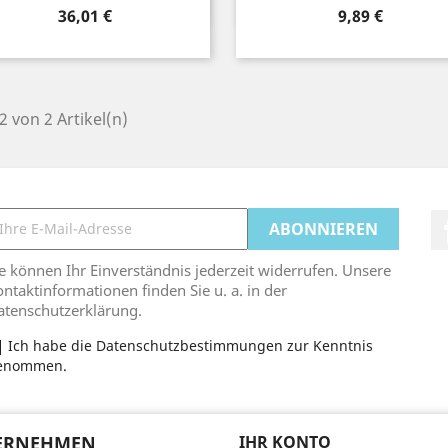
Preis
Preis
36,01 €
9,89 €
 2 von 2 Artikel(n)
e können Ihr Einverständnis jederzeit widerrufen. Unsere
ntaktinformationen finden Sie u. a. in der
atenschutzerklärung.
Ich habe die Datenschutzbestimmungen zur Kenntnis
enommen.
ERNEHMEN
IHR KONTO