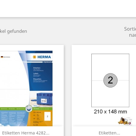
Sorti
ikel gefunden
na
Vorschau
Vorschau


Etiketten Herma 4282...
Etiketten...