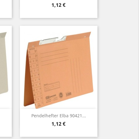
Preis
1,12 €
Vorschau

.
Pendelhefter Elba 90421...
Preis
1,12 €