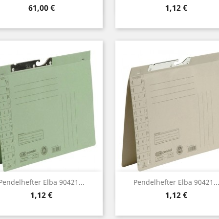
Preis
Preis
61,00 €
1,12 €
Vorschau
Vorschau


Pendelhefter Elba 90421...
Pendelhefter Elba 90421..
Preis
Preis
1,12 €
1,12 €