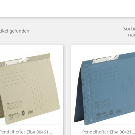
Sorti
tikel gefunden
na
Vorschau
Vorschau


Pendelhefter Elba 90461...
Pendelhefter Elba 90421..