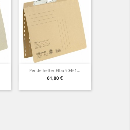
Vorschau

.
Pendelhefter Elba 90461...
Preis
61,00 €