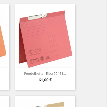
Vorschau

.
Pendelhefter Elba 90461...
Preis
61,00 €