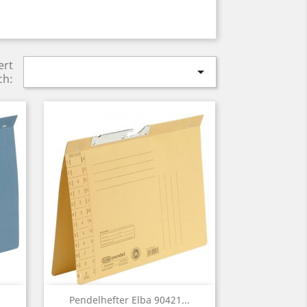
ert

ch:
Vorschau

.
Pendelhefter Elba 90421...