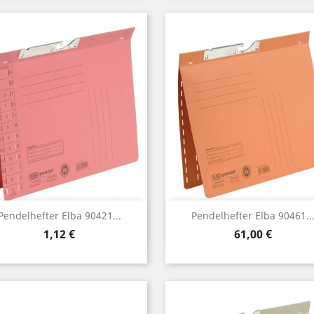
Vorschau
Vorschau


Pendelhefter Elba 90421...
Pendelhefter Elba 90461..
Preis
Preis
1,12 €
61,00 €