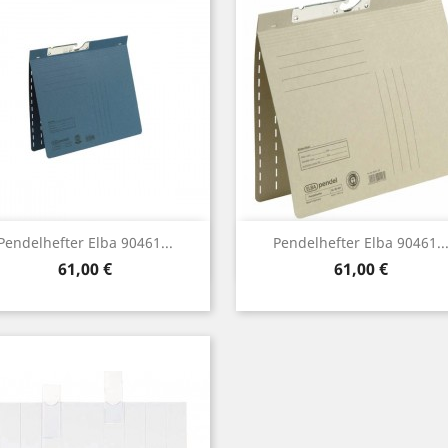
Vorschau
Vorschau


Pendelhefter Elba 90461...
Pendelhefter Elba 90461..
Preis
Preis
61,00 €
61,00 €