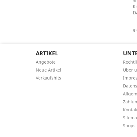
Si
Ko
D
g
ARTIKEL
UNT
Angebote
Rechtl
Neue Artikel
Über 
Verkaufshits
Impre
Datens
Allge
Zahlu
Kontak
Sitem
Shops