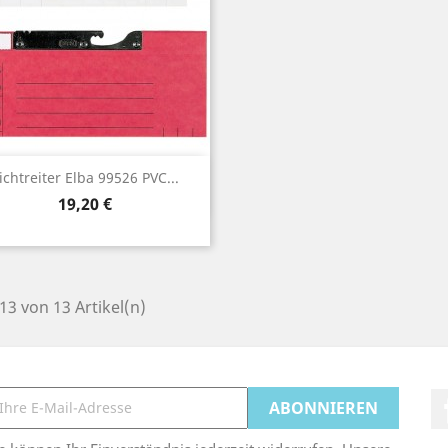
Vorschau

ichtreiter Elba 99526 PVC...
Preis
19,20 €
 13 von 13 Artikel(n)