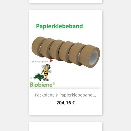
Packbiene® Papierklebeband...
Preis
204,16 €