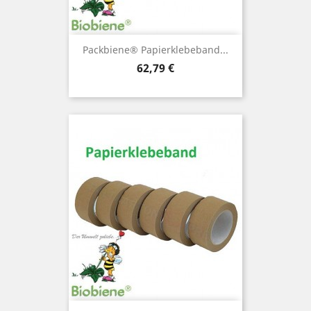
Packbiene® Papierklebeband...
Preis
62,79 €