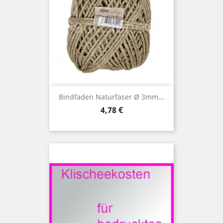
Bindfaden Naturfaser Ø 3mm...
Preis
4,78 €