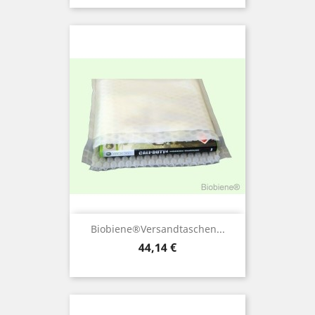
Biobiene®Versandtaschen...
Preis
44,14 €