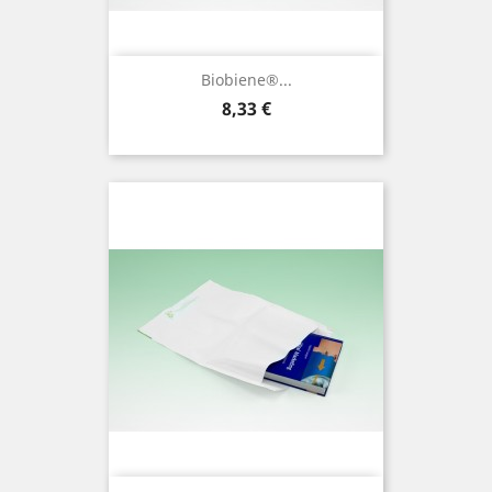
Biobiene®...
Preis
8,33 €