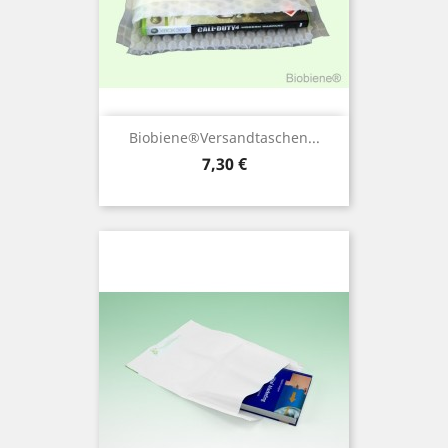
Biobiene®Versandtaschen...
Preis
7,30 €