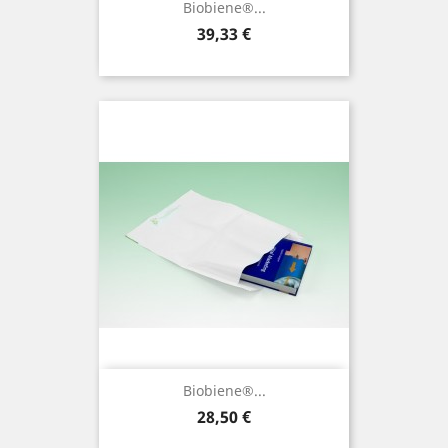
Biobiene®...
Preis
39,33 €
Biobiene®...
Preis
28,50 €