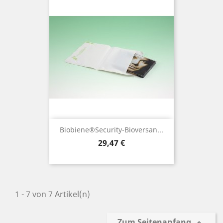
Biobiene®Security-Bioversan...
Preis
29,47 €
1 - 7 von 7 Artikel(n)
Zum Seitenanfang