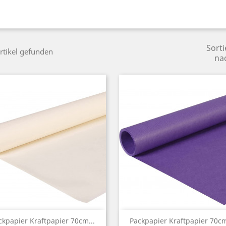
Sorti
rtikel gefunden
na
Vorschau
Vorschau


ckpapier Kraftpapier 70cm...
Packpapier Kraftpapier 70cm