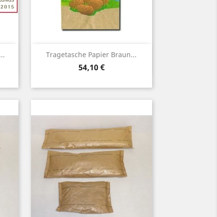
Vorschau

..
Tragetasche Papier Braun...
Preis
54,10 €