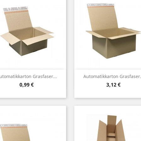
Vorschau
Vorschau


utomatikkarton Grasfaser...
Automatikkarton Grasfaser.
Preis
Preis
0,99 €
3,12 €