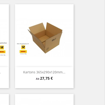
Vorschau

.
Kartons 365x290x120mm...
Preis
27,75 €
Ab