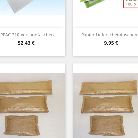
Vorschau
Vorschau


PPAC 210 Versandtaschen...
Papier Lieferscheintaschen.
Preis
Preis
52,43 €
9,95 €