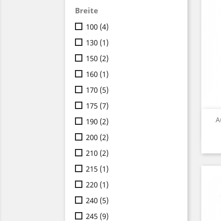
Breite
100
(4)
130
(1)
150
(2)
160
(1)
170
(5)
175
(7)
A
190
(2)
200
(2)
210
(2)
215
(1)
220
(1)
240
(5)
245
(9)