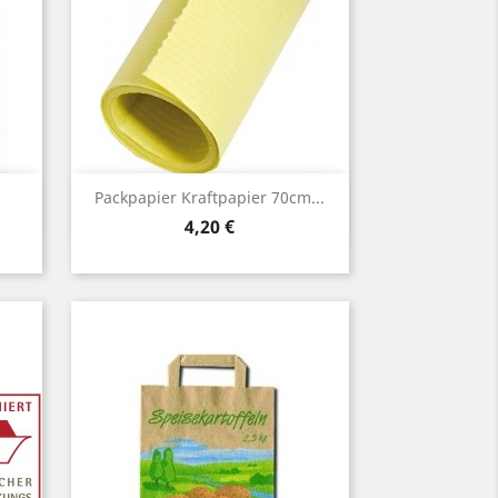
Vorschau

Packpapier Kraftpapier 70cm...
Preis
4,20 €