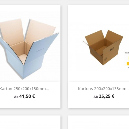
Vorschau
Vorschau


Karton 250x200x150mm...
Kartons 290x290x135mm..
Preis
Preis
41,50 €
25,25 €
Braun
Ab
Ab