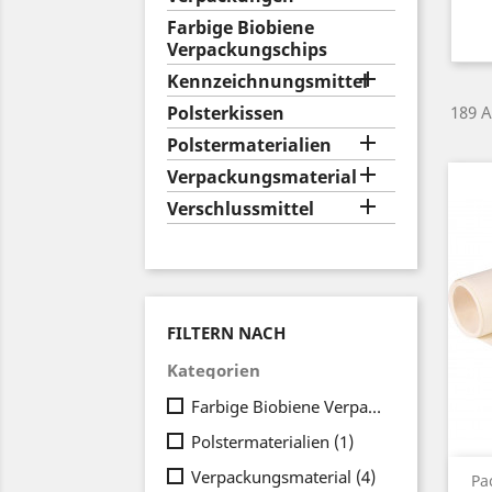
Farbige Biobiene
Verpackungschips

Kennzeichnungsmittel
Polsterkissen
189 A

Polstermaterialien

Verpackungsmaterial

Verschlussmittel
FILTERN NACH
Kategorien
Farbige Biobiene Verpackungschips
(2)
Polstermaterialien
(1)
Verpackungsmaterial
(4)
Pa