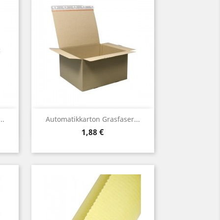
Vorschau

..
Automatikkarton Grasfaser...
Preis
1,88 €