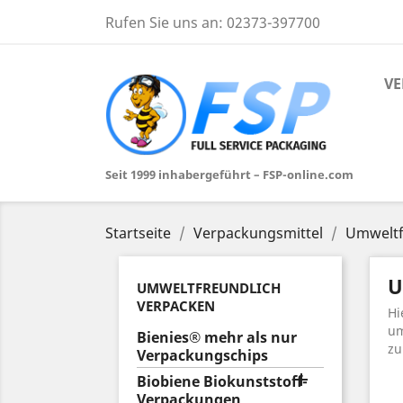
Rufen Sie uns an:
02373-397700
VE
Seit 1999 inhabergeführt – FSP-online.com
Startseite
Verpackungsmittel
Umweltf
U
UMWELTFREUNDLICH
VERPACKEN
Hi
um
Bienies® mehr als nur
zu
Verpackungschips

Biobiene Biokunststoff-
Verpackungen