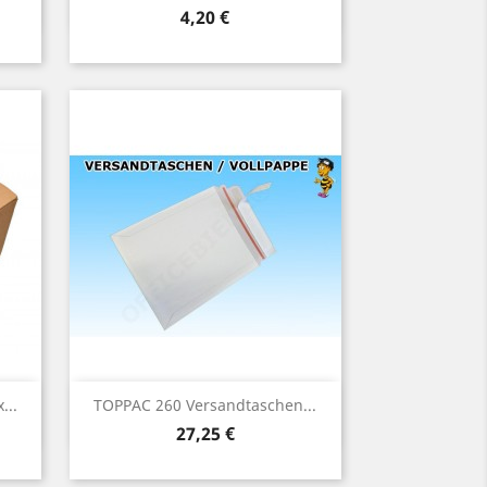
Preis
4,20 €
Vorschau

...
TOPPAC 260 Versandtaschen...
Preis
27,25 €