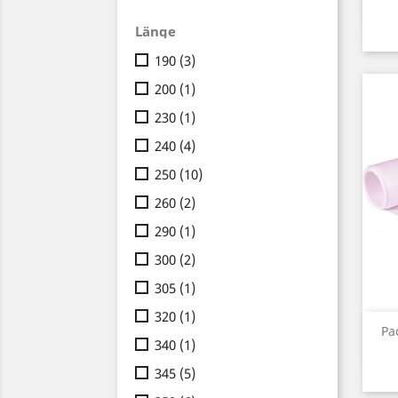
Länge
190
(3)
200
(1)
230
(1)
240
(4)
250
(10)
260
(2)
290
(1)
300
(2)
305
(1)
320
(1)
Pa
340
(1)
345
(5)