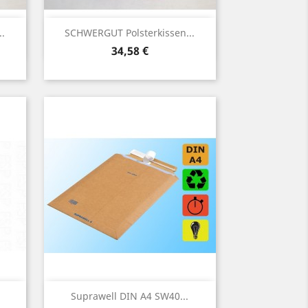
Vorschau

.
SCHWERGUT Polsterkissen...
Preis
34,58 €
Vorschau

Suprawell DIN A4 SW40...