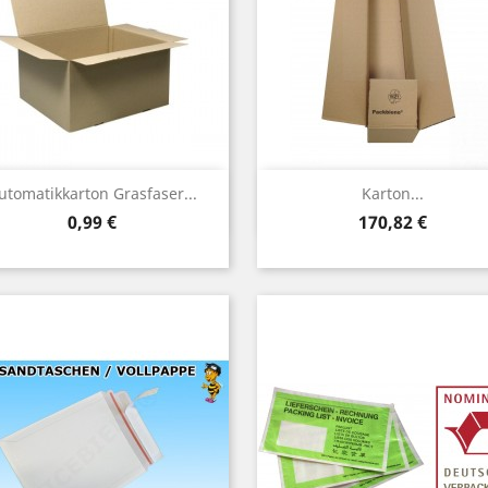
Vorschau
Vorschau


utomatikkarton Grasfaser...
Karton...
Preis
Preis
0,99 €
170,82 €