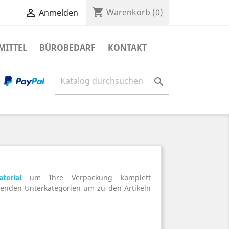
shopping_cart

Warenkorb
(0)
Anmelden
MITTEL
BÜROBEDARF
KONTAKT

terial
um Ihre Verpackung komplett
chenden Unterkategorien um zu den Artikeln