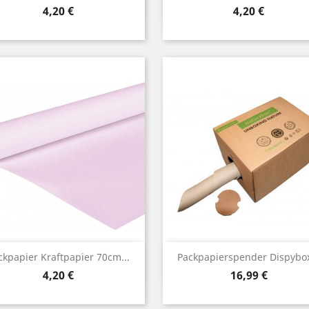
Preis
Preis
4,20 €
4,20 €
Vorschau
Vorschau


ckpapier Kraftpapier 70cm...
Packpapierspender Dispybox
Preis
Preis
4,20 €
16,99 €