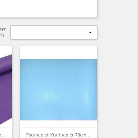
ert

ch:
Vorschau

...
Packpapier Kraftpapier 70cm...