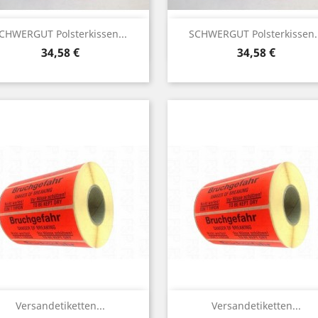
Vorschau
Vorschau


CHWERGUT Polsterkissen...
SCHWERGUT Polsterkissen..
Preis
Preis
34,58 €
34,58 €
Vorschau
Vorschau


Versandetiketten...
Versandetiketten...