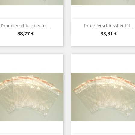
Vorschau
Vorschau


Druckverschlussbeutel...
Druckverschlussbeutel...
Preis
Preis
38,77 €
33,31 €