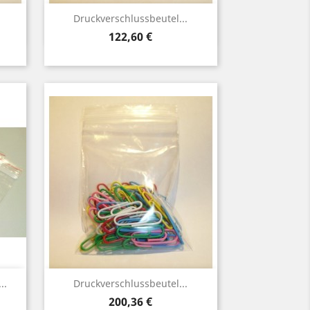
Vorschau

Druckverschlussbeutel...
Preis
122,60 €
Vorschau

..
Druckverschlussbeutel...
Preis
200,36 €