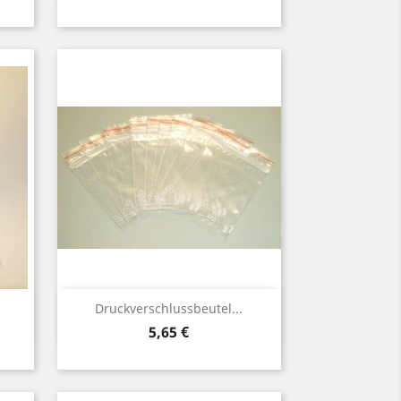
Vorschau

Druckverschlussbeutel...
Preis
5,65 €