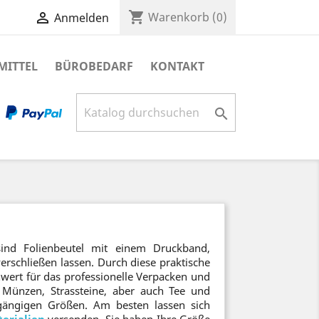
shopping_cart

Warenkorb
(0)
Anmelden
MITTEL
BÜROBEDARF
KONTAKT

 sind Folienbeutel mit einem Druckband,
rschließen lassen. Durch diese praktische
nwert für das professionelle Verpacken und
 Münzen, Strassteine, aber auch Tee und
 gängigen Größen. Am besten lassen sich
erialien
versenden. Sie haben Ihre Größe