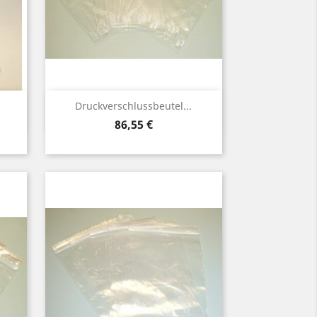
Vorschau

Druckverschlussbeutel...
Preis
86,55 €