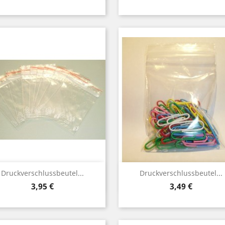
(3)
(3)
(3)
(3)
(3)
(1)
Vorschau
Vorschau


Druckverschlussbeutel...
Druckverschlussbeutel...
Preis
Preis
3,95 €
3,49 €