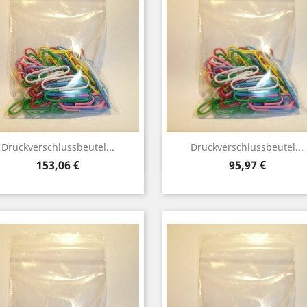
Vorschau
Vorschau


Druckverschlussbeutel...
Druckverschlussbeutel...
Preis
Preis
153,06 €
95,97 €