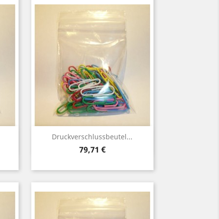
Vorschau

Druckverschlussbeutel...
Preis
79,71 €