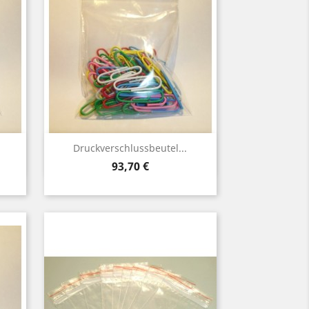
Vorschau

Druckverschlussbeutel...
Preis
93,70 €