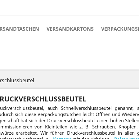
RSANDTASCHEN
VERSANDKARTONS
VERPACKUNGS
rschlussbeutel
RUCKVERSCHLUSSBEUTEL
uckverschlussbeutel, auch Schnellverschlussbeutel genannt,
durch sich diese Verpackungstütchen leicht Öffnen und Wiederve
genschaft hat sich der Druckverschlussbeutel einen hohen Stelle
mmissionieren von Kleinteilen wie z. B. Schrauben, Knöpfen,
würze erarbeitet. Wir führen Druckverschlussbeutel in allen
uckverschlussbeutel in
Kartons
mit den richtigen
Polstermat