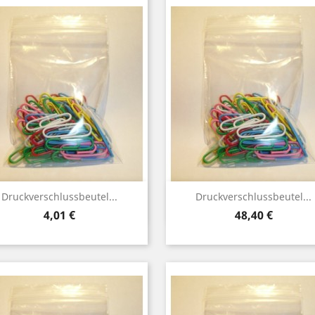
Vorschau
Vorschau


Druckverschlussbeutel...
Druckverschlussbeutel...
Preis
Preis
4,01 €
48,40 €