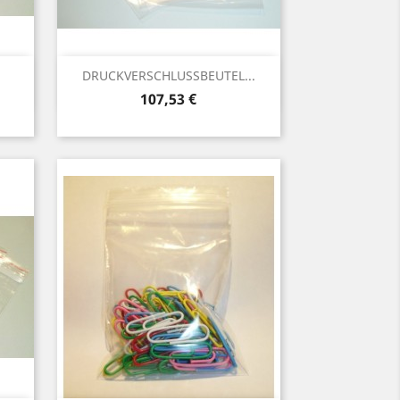
Vorschau

DRUCKVERSCHLUSSBEUTEL...
Preis
107,53 €