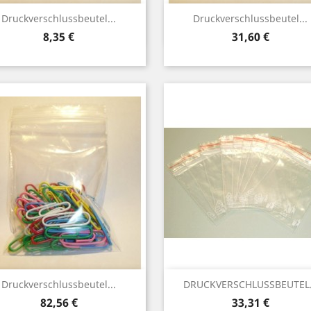
Vorschau
Vorschau


Druckverschlussbeutel...
Druckverschlussbeutel...
Preis
Preis
8,35 €
31,60 €
5)
5)
(5)
(5)
Vorschau
Vorschau


Druckverschlussbeutel...
DRUCKVERSCHLUSSBEUTEL.
Preis
Preis
82,56 €
33,31 €
(4)