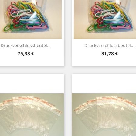
Vorschau
Vorschau


Druckverschlussbeutel...
Druckverschlussbeutel...
Preis
Preis
75,33 €
31,78 €