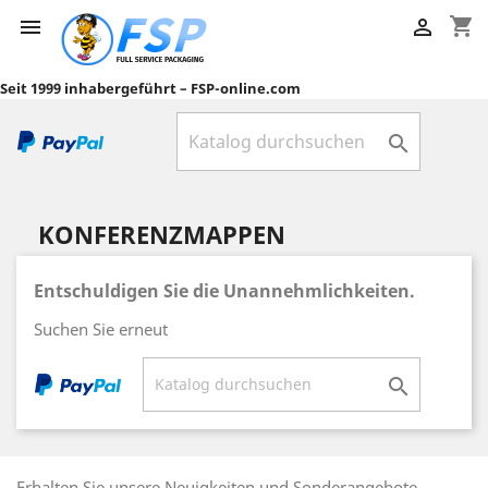
shopping_cart


Seit 1999 inhabergeführt – FSP-online.com

KONFERENZMAPPEN
Entschuldigen Sie die Unannehmlichkeiten.
Suchen Sie erneut

Erhalten Sie unsere Neuigkeiten und Sonderangebote