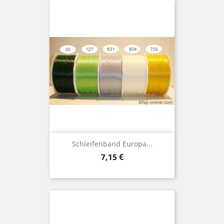
Schleifenband Europa...
Preis
7,15 €