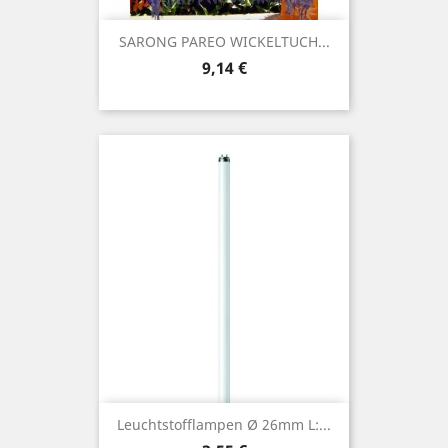
SARONG PAREO WICKELTUCH...
Preis
9,14 €
Leuchtstofflampen Ø 26mm L:...