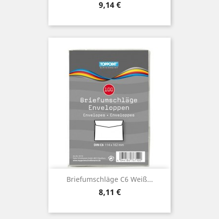
Preis
9,14 €
Briefumschläge C6 Weiß...
Preis
8,11 €