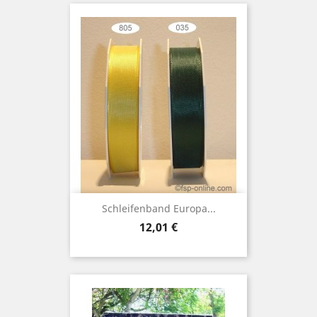
Schleifenband Europa...
Preis
12,01 €