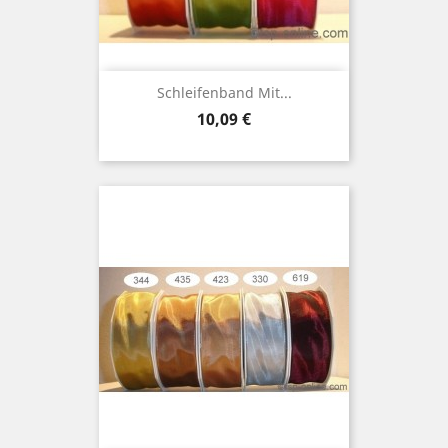
Schleifenband Mit...
Preis
10,09 €