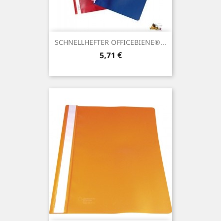
SCHNELLHEFTER OFFICEBIENE®...
Preis
5,71 €