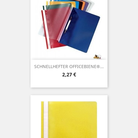
SCHNELLHEFTER OFFICEBIENE®...
Preis
2,27 €