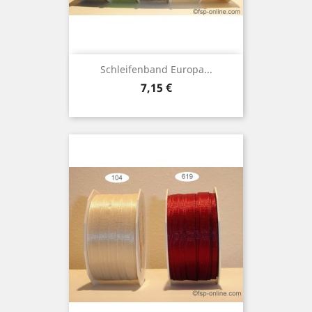
Schleifenband Europa...
Preis
7,15 €