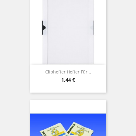
Cliphefter Hefter Für...
Preis
1,44 €