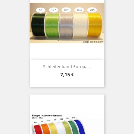
Schleifenband Europa...
Preis
7,15 €