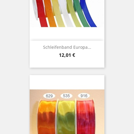
Schleifenband Europa...
Preis
12,01 €