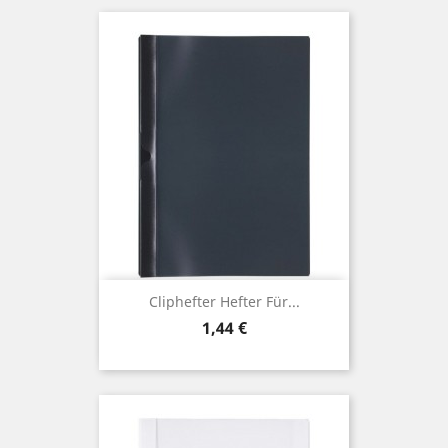
Cliphefter Hefter Für...
Preis
1,44 €