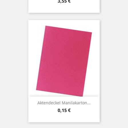
Preis
3,55 €
Aktendeckel Manilakarton...
Preis
0,15 €