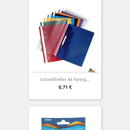
Schnellhefter A4 Farbig...
Preis
0,71 €