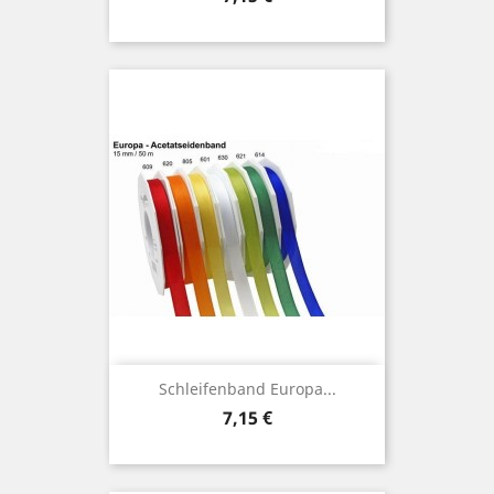
Schleifenband Europa...
Preis
7,15 €