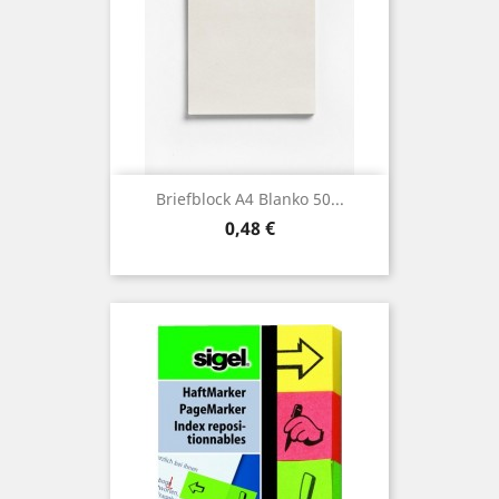
Briefblock A4 Blanko 50...
Preis
0,48 €