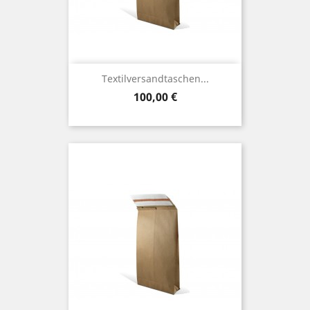
Textilversandtaschen...
Preis
100,00 €