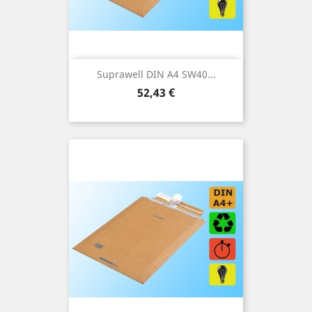
Suprawell DIN A4 SW40...
Preis
52,43 €