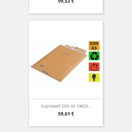
Preis
99,53 €
Suprawell DIN A5 SW20...
Preis
59,61 €