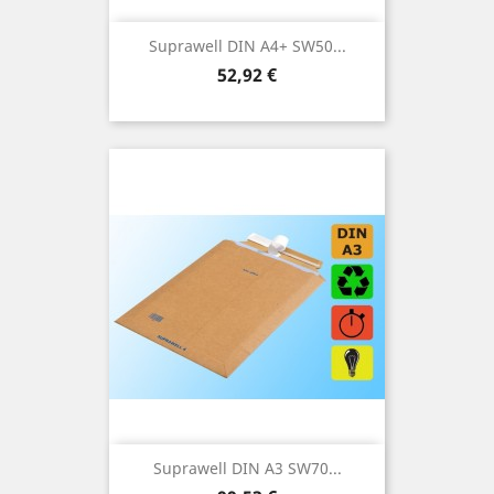
Suprawell DIN A4+ SW50...
Preis
52,92 €
Suprawell DIN A3 SW70...