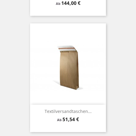
Preis
144,00 €
Ab
Textilversandtaschen...
Preis
51,54 €
Ab