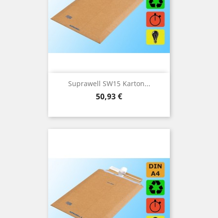
Suprawell SW15 Karton...
Preis
50,93 €