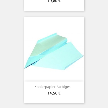
Preis
19,80 €
Kopierpapier Farbiges...
Preis
14,56 €