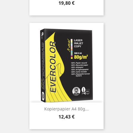
Preis
19,80 €
Kopierpapier A4 80g...
Preis
12,43 €