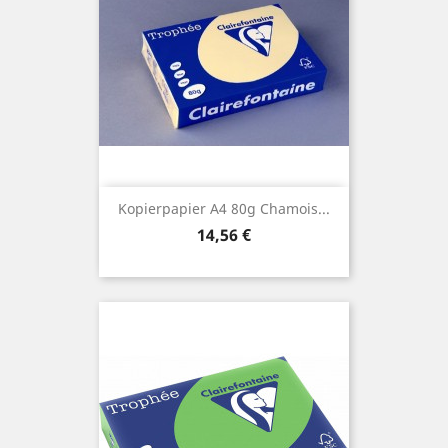
Kopierpapier A4 80g Chamois...
Preis
14,56 €