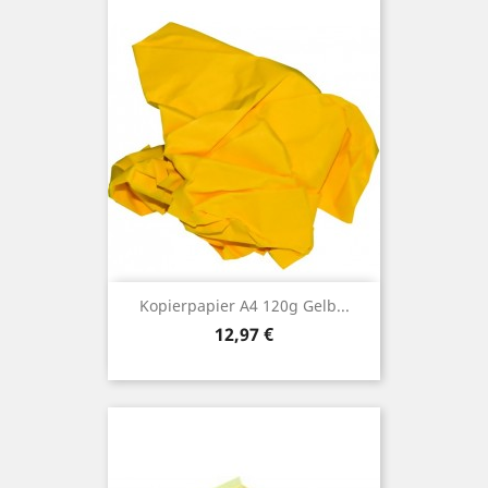
Kopierpapier A4 120g Gelb...
Preis
12,97 €