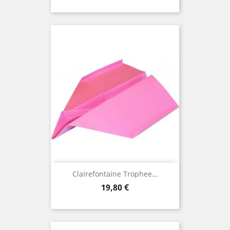
Clairefontaine Trophee...
Preis
19,80 €