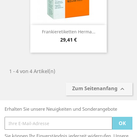
Frankieretiketten Herma...
Preis
29,41 €
1 - 4 von 4 Artikel(n)
Zum Seitenanfang

Erhalten Sie unsere Neuigkeiten und Sonderangebote
Sie können Ihr Einverständnis jederzeit widerrufen. Unsere