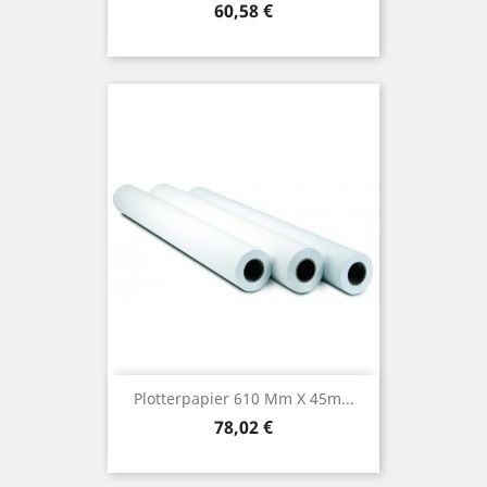
Preis
60,58 €
Plotterpapier 610 Mm X 45m...
Preis
78,02 €