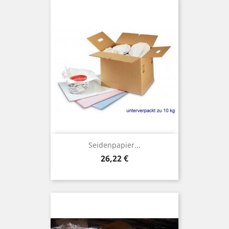
Seidenpapier...
Preis
26,22 €