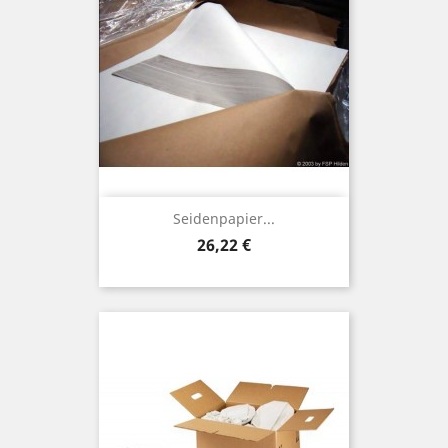
Seidenpapier...
Preis
26,22 €