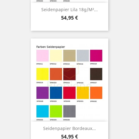
Seidenpapier Lila 18g/m²...
Preis
54,95 €
Seidenpapier Bordeaux...
Preis
54,95 €