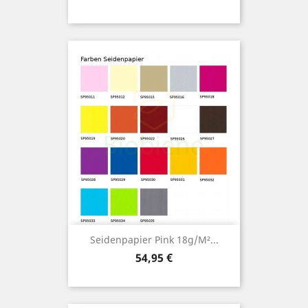
Seidenpapier Pink 18g/m²...
Preis
54,95 €