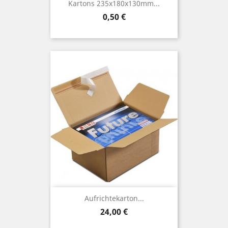
Kartons 235x180x130mm...
Preis
0,50 €
Aufrichtekarton...
Preis
24,00 €