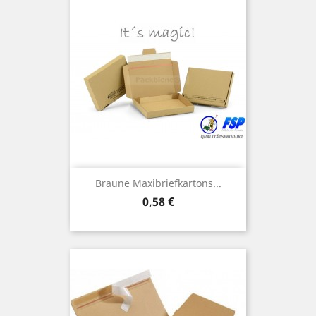
Braune Maxibriefkartons...
Preis
0,58 €