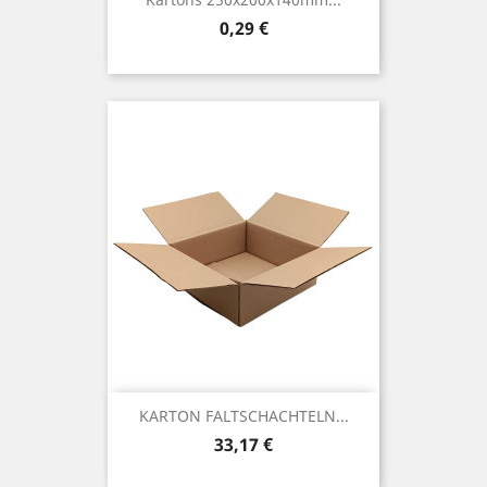
Preis
0,29 €
KARTON FALTSCHACHTELN...
Preis
33,17 €