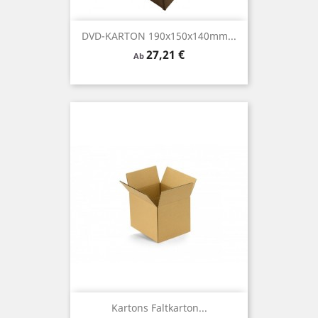
DVD-KARTON 190x150x140mm...
Preis
27,21 €
Ab
Kartons Faltkarton...