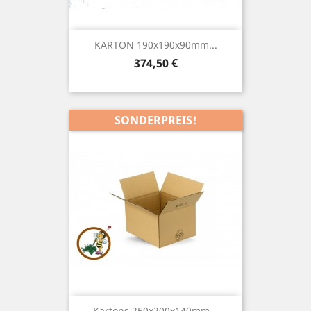
KARTON 190x190x90mm...
Preis
374,50 €
SONDERPREIS!
Kartons 250x200x140mm...