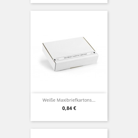
Weiße Maxibriefkartons...
Preis
0,84 €