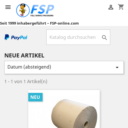
shopping_cart


Seit 1999 inhabergeführt – FSP-online.com

NEUE ARTIKEL
Datum (absteigend)

1 - 1 von 1 Artikel(n)
NEU