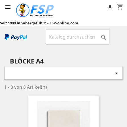
shopping_cart


Seit 1999 inhabergeführt – FSP-online.com

BLÖCKE A4

1 - 8 von 8 Artikel(n)