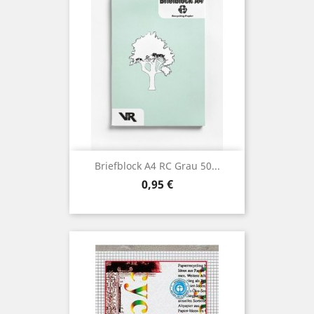
Briefblock A4 RC Grau 50...
Preis
0,95 €