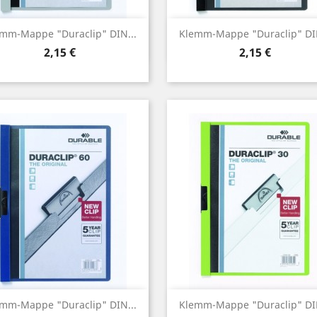
Vorschau
Vorschau


mm-Mappe "Duraclip" DIN...
Klemm-Mappe "Duraclip" DIN
Preis
Preis
2,15 €
2,15 €
Vorschau
Vorschau


mm-Mappe "Duraclip" DIN...
Klemm-Mappe "Duraclip" DIN