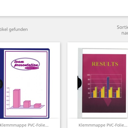
Sorti
tikel gefunden
na
Vorschau
Vorschau


Klemmmappe PVC-Folie...
Klemmmappe PVC-Folie...