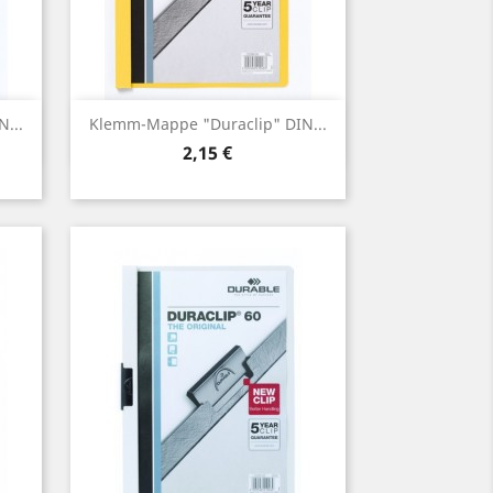
Vorschau

...
Klemm-Mappe "Duraclip" DIN...
Preis
2,15 €