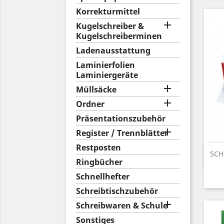
Korrekturmittel

Kugelschreiber &
Kugelschreiberminen
Ladenausstattung
Laminierfolien
Laminiergeräte

Müllsäcke

Ordner
Präsentationszubehör

Register / Trennblätter
Restposten
SCH
Ringbücher
Schnellhefter
Schreibtischzubehör

Schreibwaren & Schule
Sonstiges