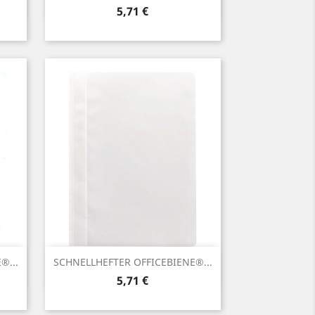
Preis
5,71 €
Vorschau

®...
SCHNELLHEFTER OFFICEBIENE®...
Preis
5,71 €