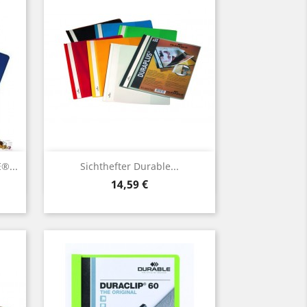
Vorschau

®...
Sichthefter Durable...
Preis
14,59 €