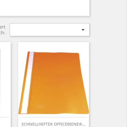
ert

ch:
Vorschau

SCHNELLHEFTER OFFICEBIENE®...