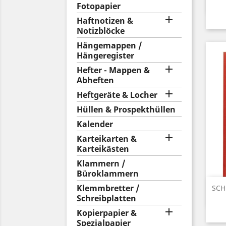
Fotopapier

Haftnotizen &
Notizblöcke
Hängemappen /
Hängeregister

Hefter - Mappen &
Abheften

Heftgeräte & Locher
Hüllen & Prospekthüllen
Kalender

Karteikarten &
Karteikästen
Klammern /
Büroklammern
Klemmbretter /
SCH
Schreibplatten

Kopierpapier &
Spezialpapier