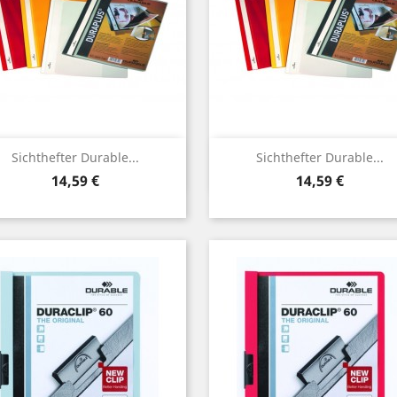
Vorschau
Vorschau


Sichthefter Durable...
Sichthefter Durable...
Preis
Preis
14,59 €
14,59 €