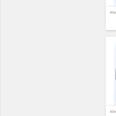
Kle
Kle