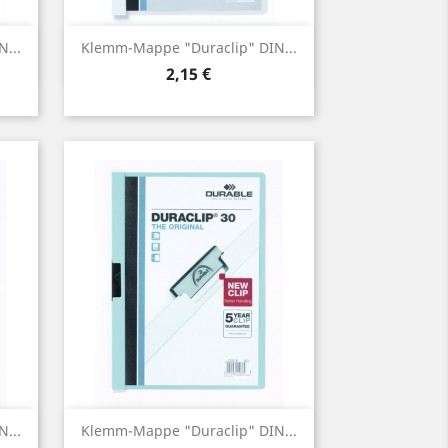
Vorschau

...
Klemm-Mappe "Duraclip" DIN...
Preis
2,15 €
Vorschau

...
Klemm-Mappe "Duraclip" DIN...