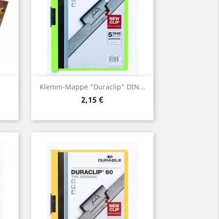
Vorschau

Klemm-Mappe "Duraclip" DIN...
Preis
2,15 €