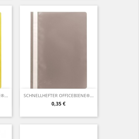
Vorschau

®...
SCHNELLHEFTER OFFICEBIENE®...
Preis
0,35 €