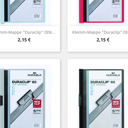
Vorschau
Vorschau


mm-Mappe "Duraclip" DIN...
Klemm-Mappe "Duraclip" DIN
Preis
Preis
2,15 €
2,15 €