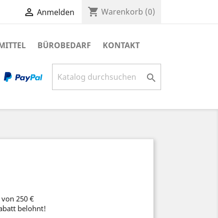
shopping_cart

Warenkorb
(0)
Anmelden
MITTEL
BÜROBEDARF
KONTAKT

 von 250 €
abatt belohnt!