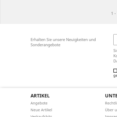
1 -
Erhalten Sie unsere Neuigkeiten und
Sonderangebote
Si
Ko
D
g
ARTIKEL
UNT
Angebote
Rechtl
Neue Artikel
Über 
Verkaufshits
Impre