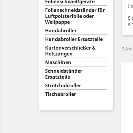
Folienschweißgeräte
Ih
Folienschneidständer für
Luftpolsterfolie oder
Si
Wellpappe
ei
Handabroller
Handabroller Ersatzteile
Kartonverschließer &
7 Art
Heftzangen
Maschinen
Schneidständer
Ersatzteile
Stretchabroller
Tischabroller