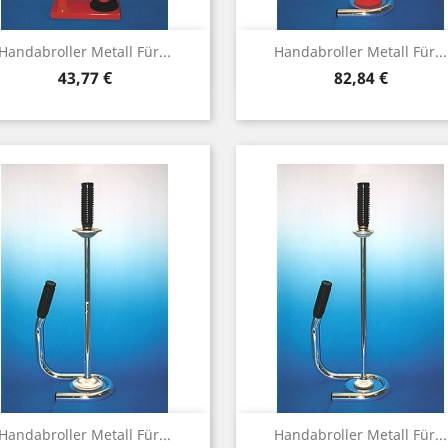
Vorschau
Vorschau


Handabroller Metall Für...
Handabroller Metall Für...
Preis
Preis
43,77 €
82,84 €
Vorschau
Vorschau


Handabroller Metall Für...
Handabroller Metall Für...