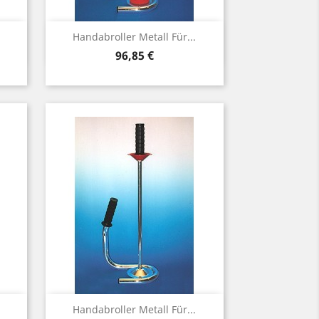
Vorschau

Handabroller Metall Für...
Preis
96,85 €
Vorschau

Handabroller Metall Für...