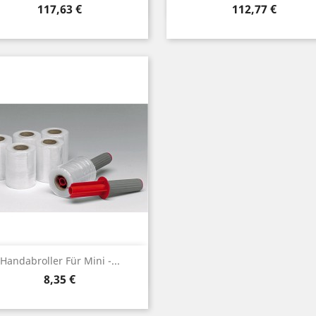
Preis
Preis
117,63 €
112,77 €
Vorschau

Handabroller Für Mini -...
Preis
8,35 €