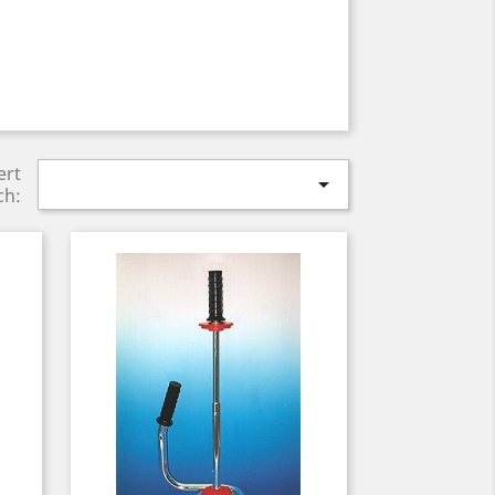
ert

ch: