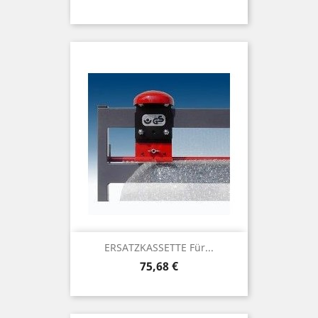
ERSATZKASSETTE Für...
Preis
75,68 €