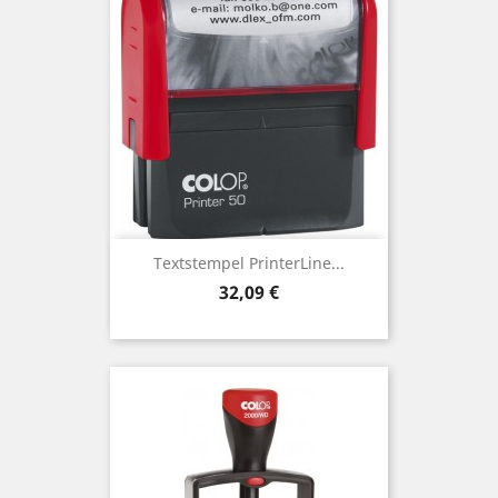
Textstempel PrinterLine...
Preis
32,09 €