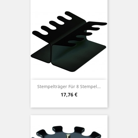
Stempelträger Für 8 Stempel...
Preis
17,76 €