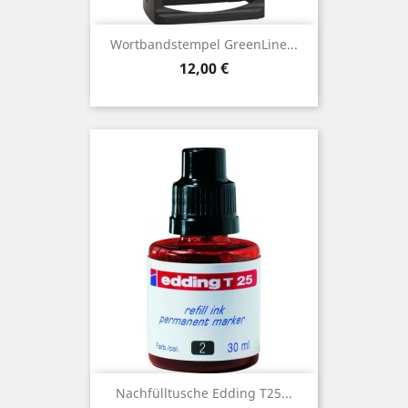
Wortbandstempel GreenLine...
Preis
12,00 €
Nachfülltusche Edding T25...