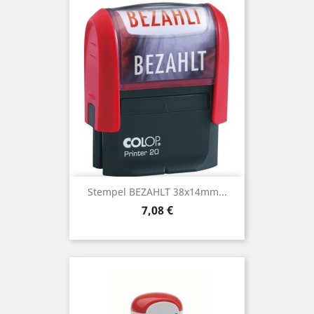
Stempel BEZAHLT 38x14mm...
Preis
7,08 €