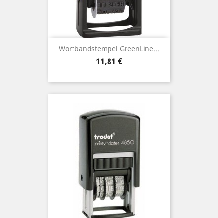
Wortbandstempel GreenLine...
Preis
11,81 €