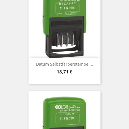
Datum Selbstfärberstempel...
Preis
18,71 €