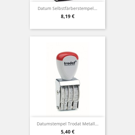
Datum Selbstfärberstempel...
Preis
8,19 €
Datumstempel Trodat Metall...
Preis
5,40 €