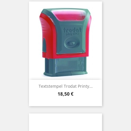
Textstempel Trodat Printy...
Preis
18,50 €