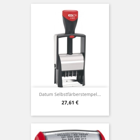
Datum Selbstfärberstempel...
Preis
27,61 €