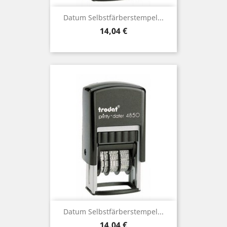
Datum Selbstfärberstempel...
Preis
14,04 €
Datum Selbstfärberstempel...
Preis
14,04 €