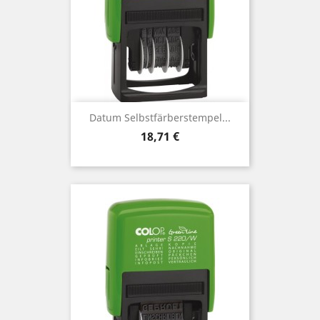
Datum Selbstfärberstempel...
Preis
18,71 €