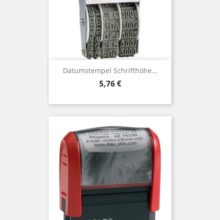
Datumstempel Schrifthöhe...
Preis
5,76 €