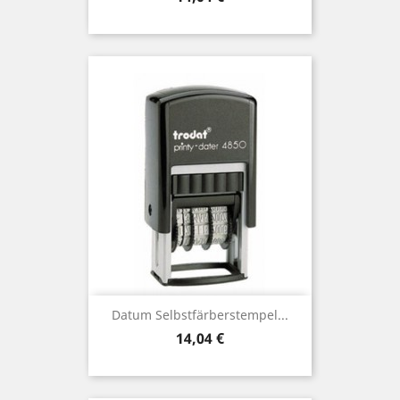
Datum Selbstfärberstempel...
Preis
14,04 €