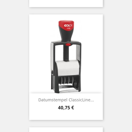
Datumstempel ClassicLine...
Preis
40,75 €