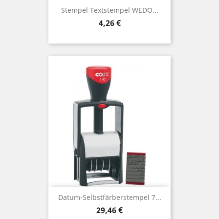
Stempel Textstempel WEDO...
Preis
4,26 €
Datum-Selbstfärberstempel 7...
Preis
29,46 €