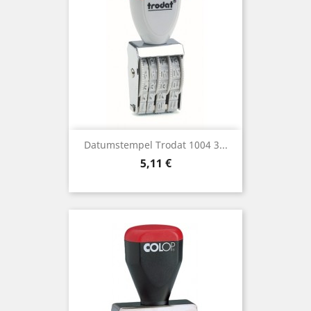
Datumstempel Trodat 1004 3...
Preis
5,11 €