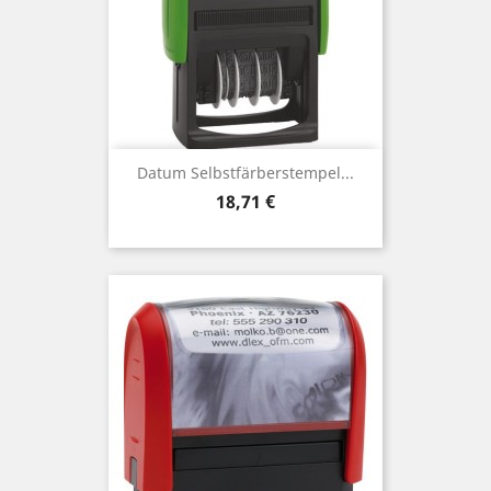
Datum Selbstfärberstempel...
Preis
18,71 €