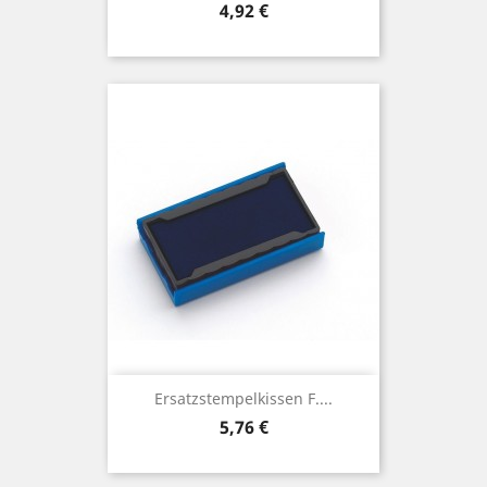
Preis
4,92 €
Ersatzstempelkissen F....
Preis
5,76 €