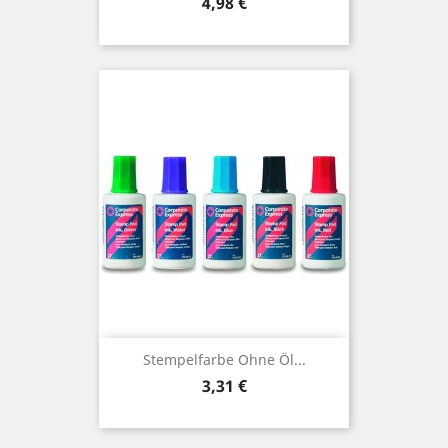
Preis
4,98 €
Stempelfarbe Ohne Öl...
Preis
3,31 €