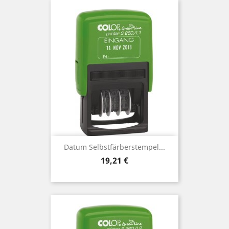
Datum Selbstfärberstempel...
Preis
19,21 €