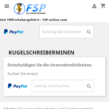
shopping_cart


Seit 1999 inhabergeführt – FSP-online.com

KUGELSCHREIBERMINEN
Entschuldigen Sie die Unannehmlichkeiten.
Suchen Sie erneut

Erhalten Sie unsere Neuigkeiten und Sonderangebote