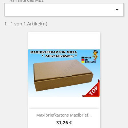
Variante des MB2

1 - 1 von 1 Artikel(n)
Maxibriefkartons Maxibrief...
Preis
31,26 €