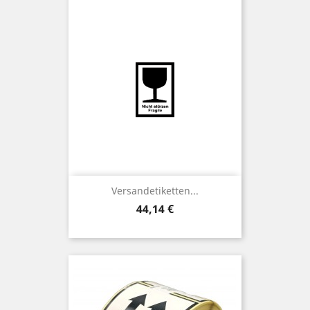
Versandetiketten...
Preis
44,14 €