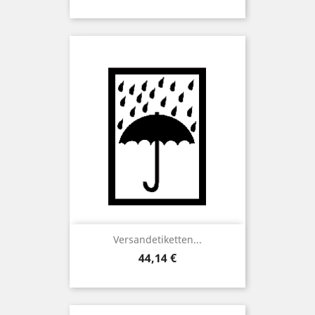
Versandetiketten...
Preis
44,14 €