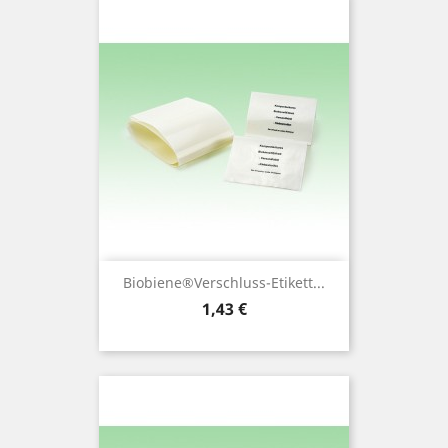
Biobiene®Verschluss-Etikett...
Preis
1,43 €