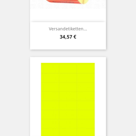
Versandetiketten...
Preis
34,57 €