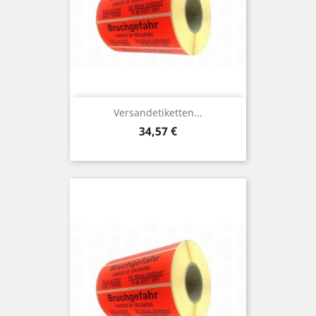
Versandetiketten...
Preis
34,57 €