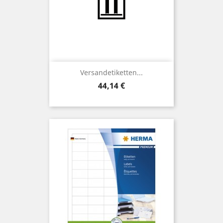
Versandetiketten...
Preis
44,14 €