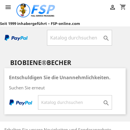
shopping_cart


Seit 1999 inhabergeführt – FSP-online.com

BIOBIENE®BECHER
Entschuldigen Sie die Unannehmlichkeiten.
Suchen Sie erneut

Erhalten Sie unsere Neuigkeiten und Sonderangebote