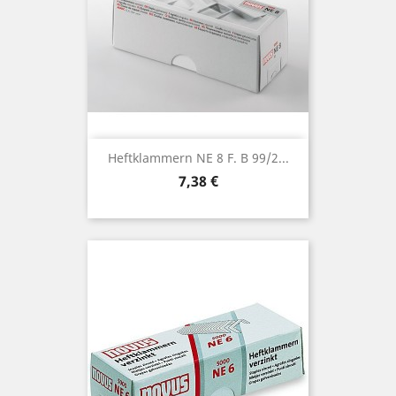
Heftklammern NE 8 F. B 99/2...
Preis
7,38 €