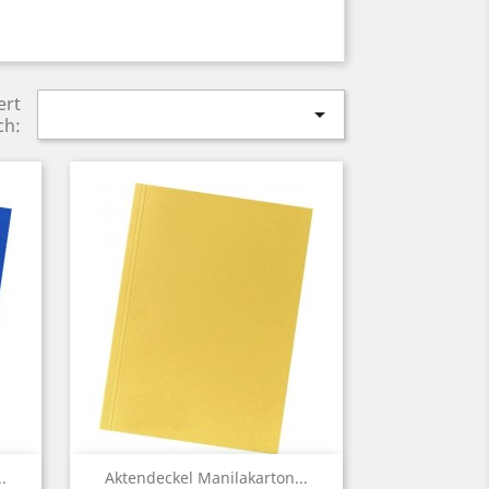
ert

ch:
Vorschau

.
Aktendeckel Manilakarton...