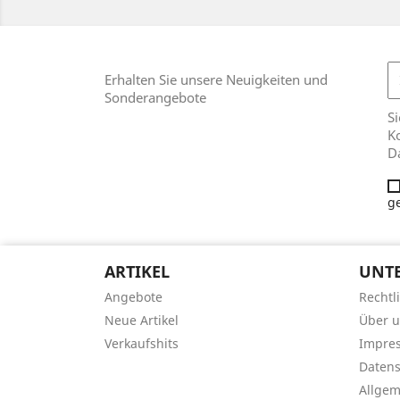
Erhalten Sie unsere Neuigkeiten und
Sonderangebote
Si
Ko
D
g
ARTIKEL
UNT
Angebote
Rechtl
Neue Artikel
Über 
Verkaufshits
Impre
Datens
Allge