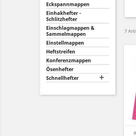
Eckspannmappen
Einhakhefter -
Schlitzhefter
Einschlagmappen &
7 Art
Sammelmappen
Einstellmappen
Heftstreifen
Konferenzmappen
Ösenhefter

Schnellhefter
A