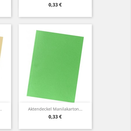
Preis
0,33 €
Vorschau

.
Aktendeckel Manilakarton...
Preis
0,33 €