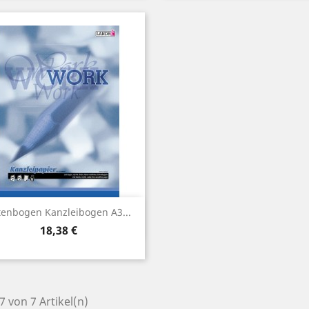
Vorschau

tenbogen Kanzleibogen A3...
Preis
18,38 €
 7 von 7 Artikel(n)