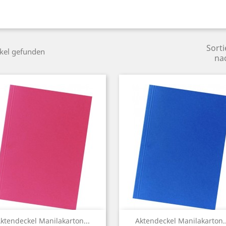
Sorti
ikel gefunden
na
Vorschau
Vorschau


ktendeckel Manilakarton...
Aktendeckel Manilakarton..