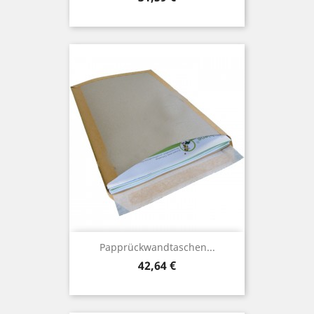
Papprückwandtaschen...
Preis
42,64 €