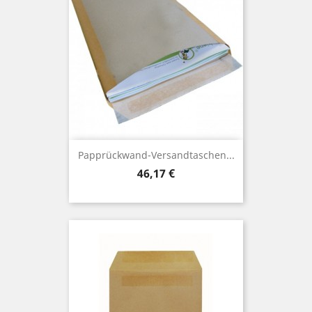
Papprückwand-Versandtaschen...
Preis
46,17 €