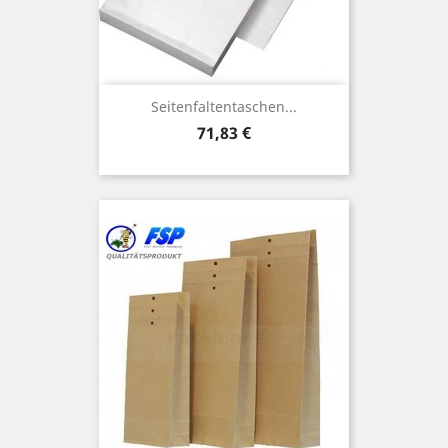
Seitenfaltentaschen...
Preis
71,83 €