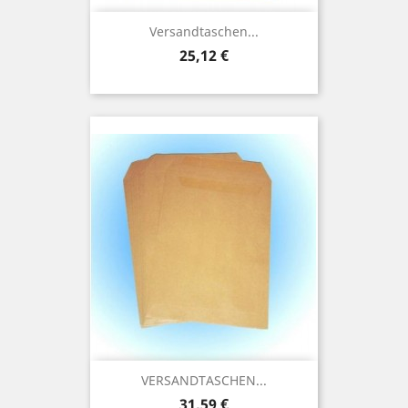
Versandtaschen...
Preis
25,12 €
VERSANDTASCHEN...
Preis
31,59 €