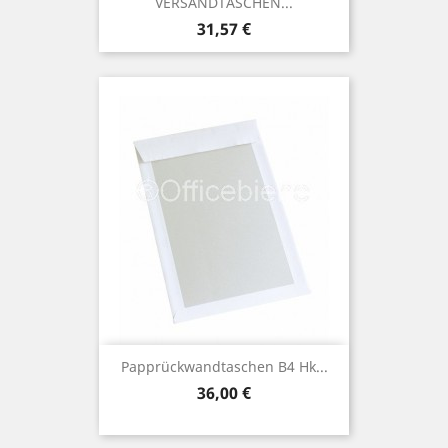
VERSANDTASCHEN...
Preis
31,57 €
Papprückwandtaschen B4 Hk...
Preis
36,00 €