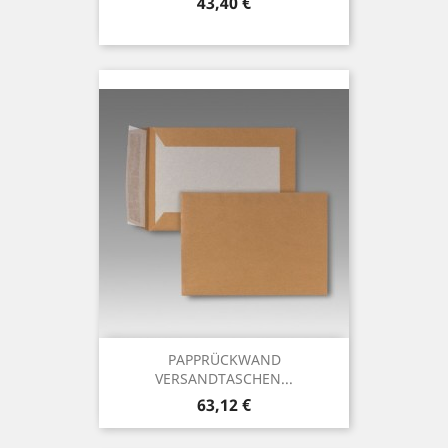
Preis
43,40 €
PAPPRÜCKWAND
VERSANDTASCHEN...
Preis
63,12 €