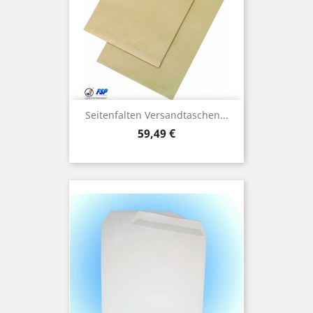
Seitenfalten Versandtaschen...
Preis
59,49 €