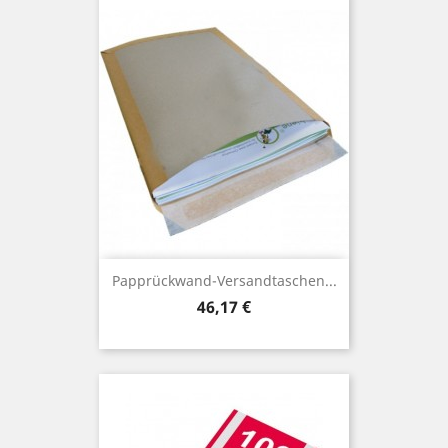
Papprückwand-Versandtaschen...
Preis
46,17 €