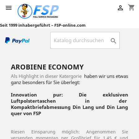
shopping_cart


Seit 1999 inhabergeführt – FSP-online.com

AROBIENE ECONOMY
Als Highlight in dieser Katergorie
haben wir uns etwas
ganz besonders für Sie überlegt:
Innovation pur: Die exklusiven
Luftpolstertaschen in der
Kompaktbriefabmessung Din Lang und Din Lang
quer von FSP
Riesen Einsparung möglich: Angenommen Sie
versenden momentan per Großbrief für 1,45 € und