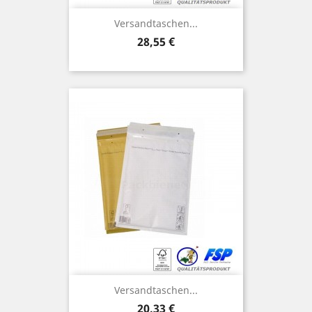
Versandtaschen...
Preis
28,55 €
Versandtaschen...
Preis
20,33 €