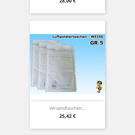
Preis
28,00 €
Versandtaschen...
Preis
25,42 €