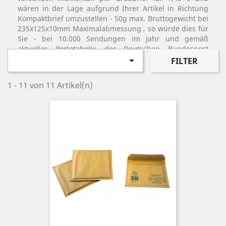
wären in der Lage aufgrund Ihrer Artikel in Richtung
Kompaktbrief umzustellen - 50g max. Bruttogewicht bei
235x125x10mm Maximalabmessung , so würde dies für
Sie - bei 10.000 Sendungen im Jahr und gemäß
aktueller Portotabelle der Deutschen Bundespost
(Stand Februar 2014) - eine satte Ersparnis von 5500.- €

FILTER
Euro bedeuten!
1 - 11 von 11 Artikel(n)
Mit diesen Luftpolstertaschen können Sie sehr
kostengünstig - für 0,90€ Porto -siehe
Kompaktbrief-
Postbestimmungen
-, versenden. Beide
Luftpolstertaschentypen werden in Kartons zu je 100
Stück als Verpackungseinheit angeboten.
Neben diesen Spezial-Versandtaschen - Kompakt
Luftpolstertaschen DIN Lang
, und Kompaktbrief
Luftpolstertaschen Din Lang Quer
- welche von uns
entwickelt wurden und daher als
Gebrauchsmuster
geschützt sind, bieten wir noch eine ganz stattliche
Auswahl an
farbigen Luftpolstertaschen
an.
Wichtiger Rabatt-Hinweis für Sparfüchse!