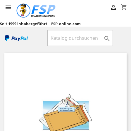
shopping_cart


Seit 1999 inhabergeführt – FSP-online.com
