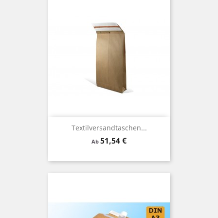
Textilversandtaschen...
Preis
51,54 €
Ab