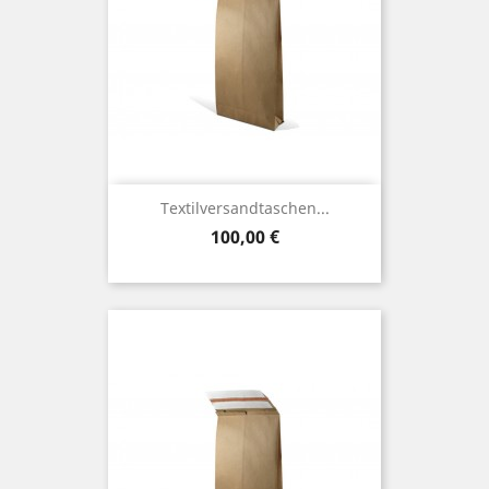
Textilversandtaschen...
Preis
100,00 €