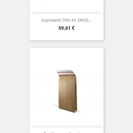
Suprawell DIN A5 SW20...
Preis
59,61 €