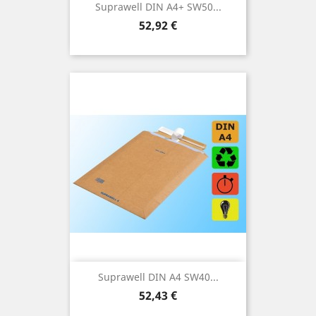
Suprawell DIN A4+ SW50...
Preis
52,92 €
Suprawell DIN A4 SW40...
Preis
52,43 €