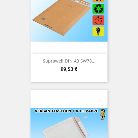
Suprawell DIN A3 SW70...
Preis
99,53 €