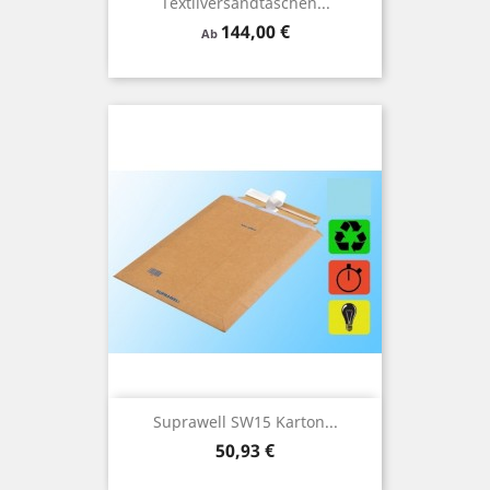
Textilversandtaschen...
Preis
144,00 €
Ab
Suprawell SW15 Karton...
Preis
50,93 €