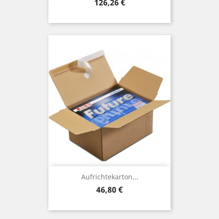
Preis
126,26 €
Aufrichtekarton...
Preis
46,80 €