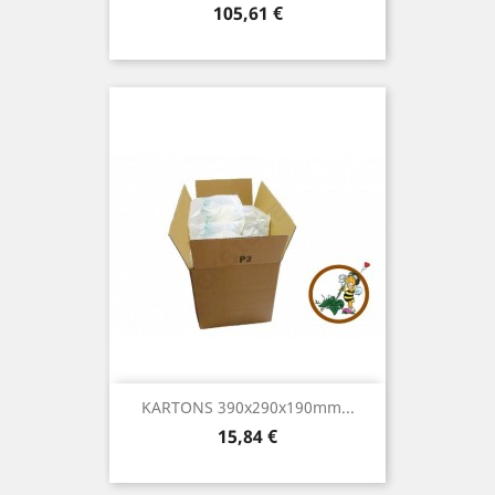
Preis
105,61 €
KARTONS 390x290x190mm...
Preis
15,84 €