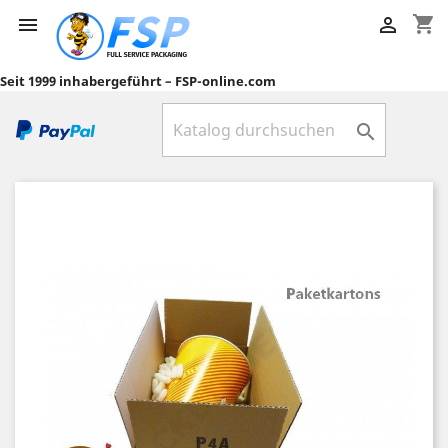
shopping_cart


Seit 1999 inhabergeführt – FSP-online.com
