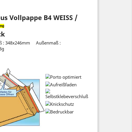
us Vollpappe B4 WEISS /
ung
ck
 : 348x246mm Außenmaß :
3g