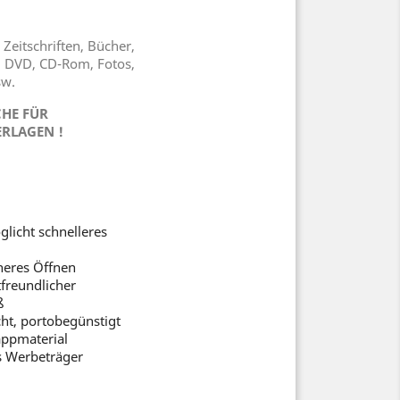
 Zeitschriften, Bücher,
, DVD, CD-Rom, Fotos,
sw.
HE FÜR
RLAGEN !
licht schnelleres
cheres Öffnen
freundlicher
ß
ht, portobegünstigt
appmaterial
s Werbeträger