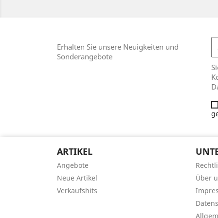
Erhalten Sie unsere Neuigkeiten und
Sonderangebote
Si
Ko
D
g
ARTIKEL
UNT
Angebote
Rechtl
Neue Artikel
Über 
Verkaufshits
Impre
Datens
Allge