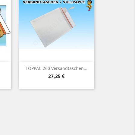
Vorschau

TOPPAC 260 Versandtaschen...
Preis
27,25 €