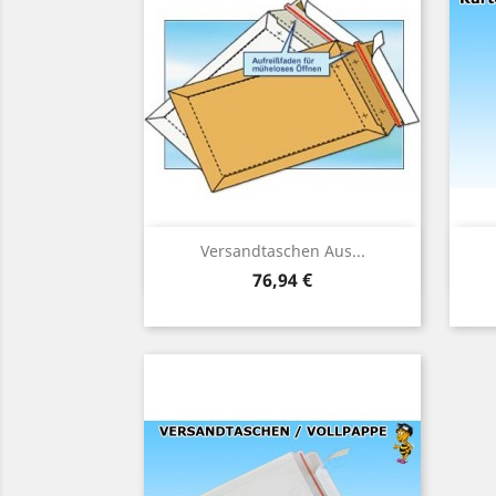
Vorschau

Versandtaschen Aus...
Preis
76,94 €