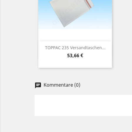
Vorschau

TOPPAC 235 Versandtaschen...
Preis
53,66 €
Kommentare (0)
chat