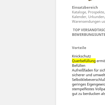
Einsatzbereich
Kataloge, Prospekte,
Kalender, Urkunden
Warensendungen u
TOP VERSANDTASC
BEWERBUNGSUNTE
Vorteile
Knickschutz
Querbefüllung
ermög
Befüllen
Aufreißfaden für si
sicherer und umwelt
Selbstklebeverschlu
geringes Eigengewic
stempelfestes Vollp
gut zu berducken al