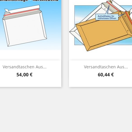
Vorschau
Vorschau


Versandtaschen Aus...
Versandtaschen Aus...
Preis
Preis
54,00 €
60,44 €