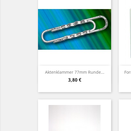
Vorschau

Aktenklammer 77mm Runde...
For
Preis
3,80 €