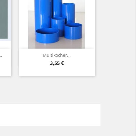
Vorschau

.
Multiköcher...
Preis
3,55 €