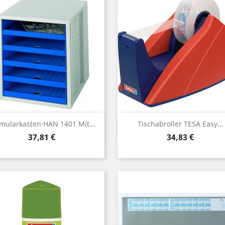
Vorschau
Vorschau


mularkasten·HAN 1401 Mit...
Tischabroller TESA Easy...
Preis
Preis
37,81 €
34,83 €