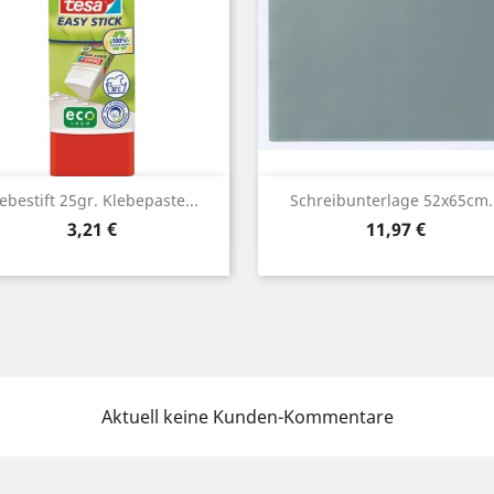
Vorschau
Vorschau


ebestift 25gr. Klebepaste...
Schreibunterlage 52x65cm..
Preis
Preis
3,21 €
11,97 €
Aktuell keine Kunden-Kommentare