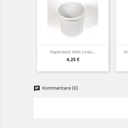
Vorschau

Papierkorb Helit Linea...
Kl
Preis
4,25 €
Kommentare (0)
chat