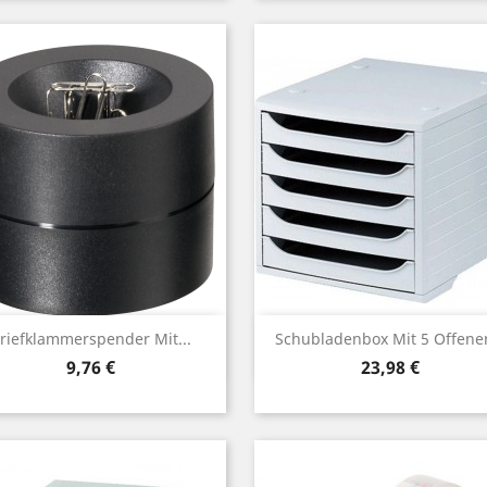
Vorschau
Vorschau


riefklammerspender Mit...
Schubladenbox Mit 5 Offenen
Preis
Preis
9,76 €
23,98 €