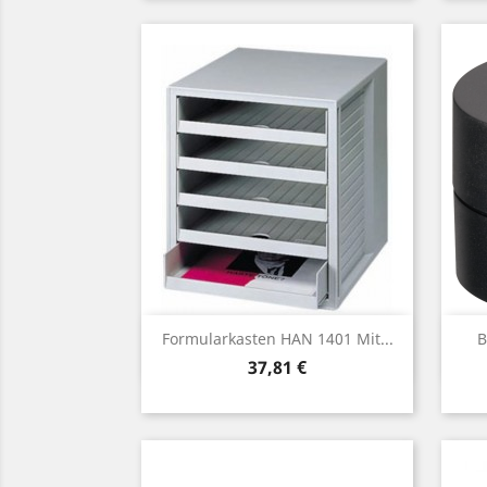
Vorschau

Formularkasten HAN 1401 Mit...
B
Preis
37,81 €