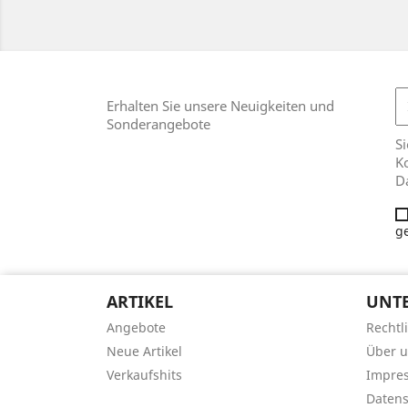
Erhalten Sie unsere Neuigkeiten und
Sonderangebote
Si
Ko
D
g
ARTIKEL
UNT
Angebote
Rechtl
Neue Artikel
Über 
Verkaufshits
Impre
Datens