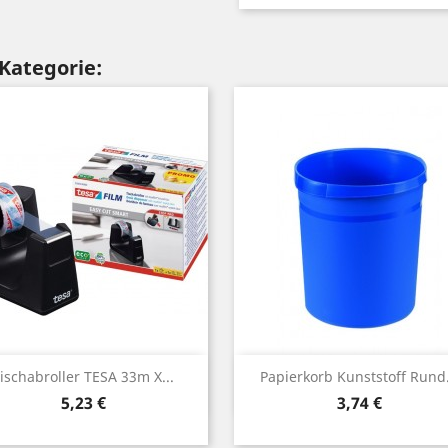
 Kategorie:
Vorschau
Vorschau


ischabroller TESA 33m X...
Papierkorb Kunststoff Rund.
Preis
Preis
5,23 €
3,74 €