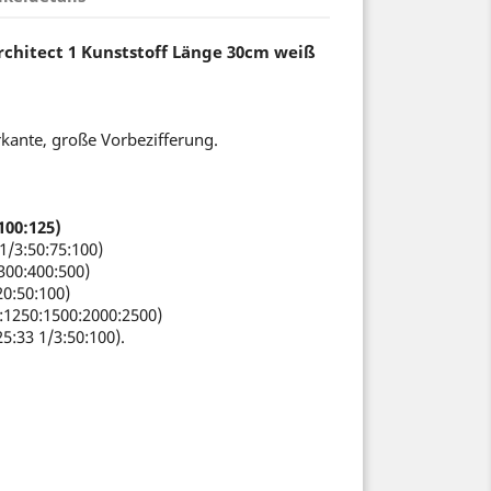
chitect 1 Kunststoff Länge 30cm weiß
kante, große Vorbezifferung.
100:125)
 1/3:50:75:100)
:300:400:500)
20:50:100)
:1250:1500:2000:2500)
5:33 1/3:50:100).