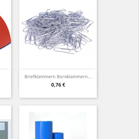
Vorschau

Briefklammern Büroklammern...
Preis
0,76 €