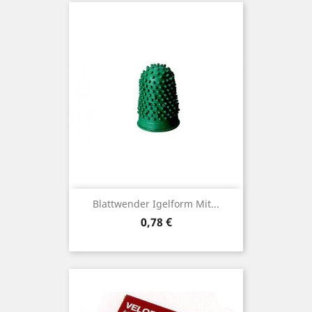
Blattwender Igelform Mit...
Preis
0,78 €