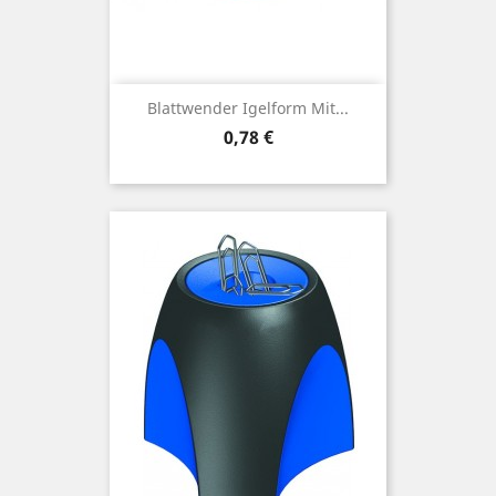
Blattwender Igelform Mit...
Preis
0,78 €