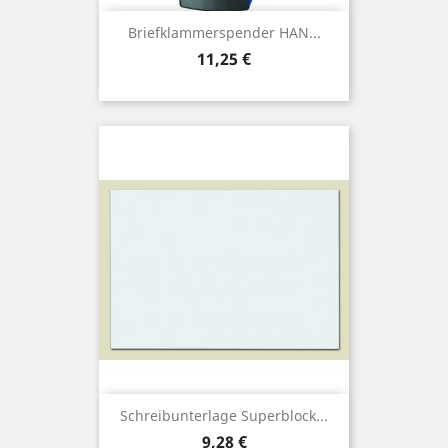
Briefklammerspender HAN...
Preis
11,25 €
Schreibunterlage Superblock...
Preis
9,28 €