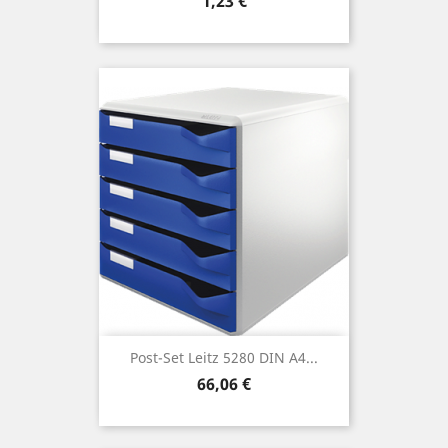
Preis
1,23 €
Post-Set Leitz 5280 DIN A4...
Preis
66,06 €