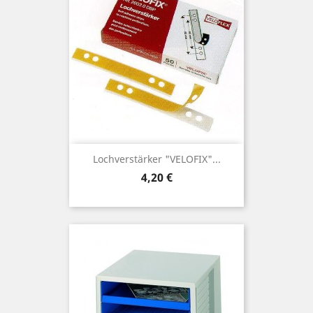
Lochverstärker "VELOFIX"...
Preis
4,20 €