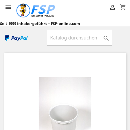
shopping_cart


Seit 1999 inhabergeführt – FSP-online.com
