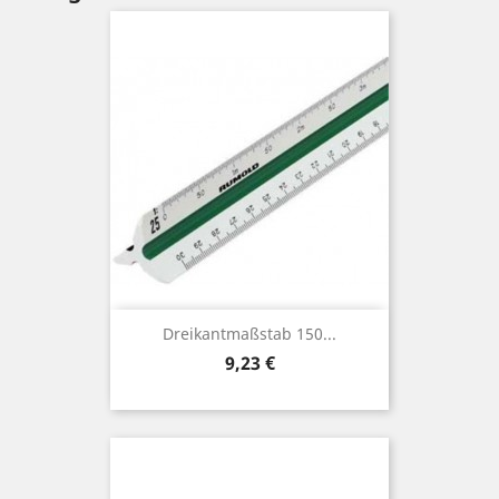
Dreikantmaßstab 150...
Preis
9,23 €