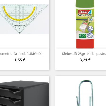
Vorschau
Vorschau


ometrie-Dreieck RUMOLD...
Klebestift 25gr. Klebepaste.
Preis
Preis
1,55 €
3,21 €