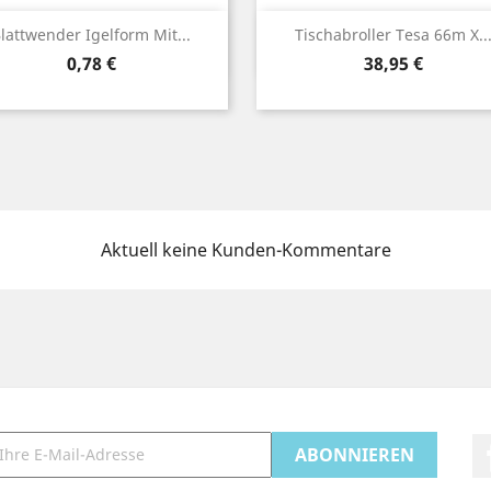
Vorschau
Vorschau


lattwender Igelform Mit...
Tischabroller Tesa 66m X..
Preis
Preis
0,78 €
38,95 €
Aktuell keine Kunden-Kommentare