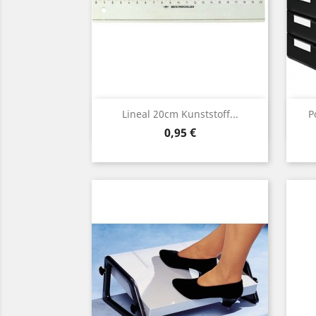
Vorschau

Lineal 20cm Kunststoff...
P
Preis
0,95 €