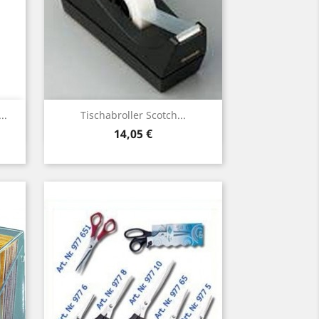
Vorschau

..
Tischabroller Scotch...
Preis
14,05 €