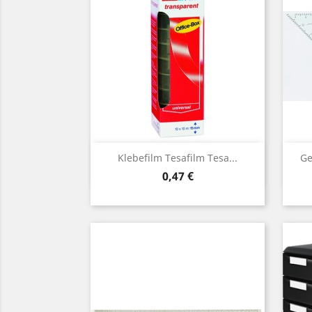
Vorschau

Klebefilm Tesafilm Tesa...
Ge
Preis
0,47 €