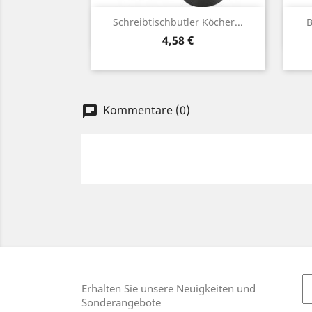
Vorschau

Schreibtischbutler Köcher...
B
Preis
4,58 €
Kommentare (0)
chat
Erhalten Sie unsere Neuigkeiten und
Sonderangebote