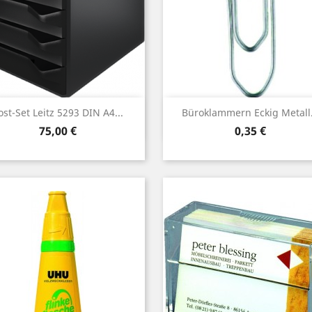
Vorschau
Vorschau


ost-Set Leitz 5293 DIN A4...
Büroklammern Eckig Metall.
Preis
Preis
75,00 €
0,35 €