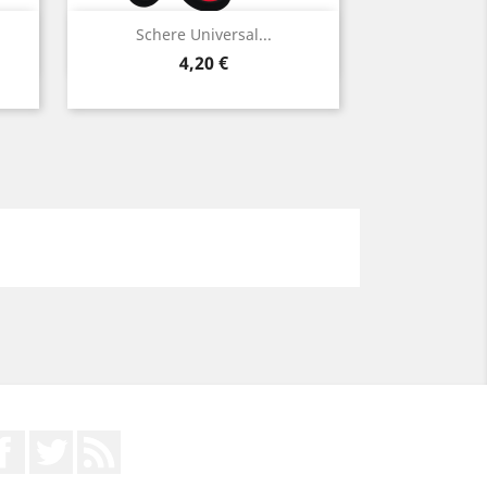
Vorschau

.
Schere Universal...
Preis
4,20 €
Facebook
Twitter
RSS