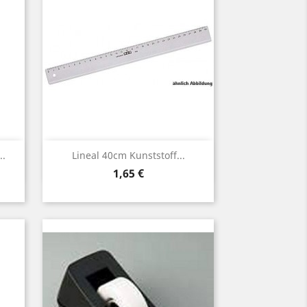
Vorschau

..
Lineal 40cm Kunststoff...
Preis
1,65 €