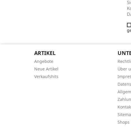
Si
Ko
D
g
ARTIKEL
UNT
Angebote
Rechtl
Neue Artikel
Über 
Verkaufshits
Impre
Datens
Allge
Zahlu
Kontak
Sitem
Shops