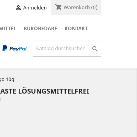
shopping_cart

Warenkorb
(0)
Anmelden
MITTEL
BÜROBEDARF
KONTAKT

ogo 10g
PASTE LÖSUNGSMITTELFREI
G