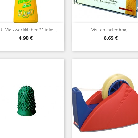
Vorschau
Vorschau


U-Vielzweckkleber "Flinke...
Visitenkartenbox...
Preis
Preis
4,90 €
6,65 €