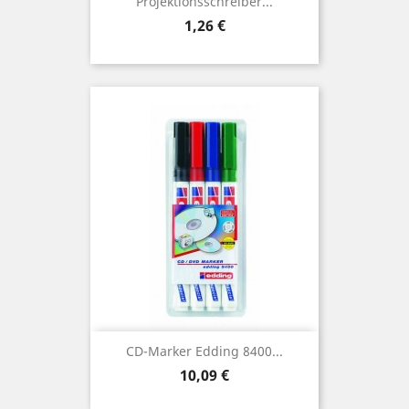
Projektionsschreiber...
Preis
1,26 €
CD-Marker Edding 8400...
Preis
10,09 €