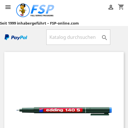
shopping_cart


Seit 1999 inhabergeführt – FSP-online.com
