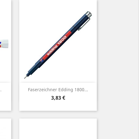
Vorschau

.
Faserzeichner Edding 1800...
Preis
3,83 €