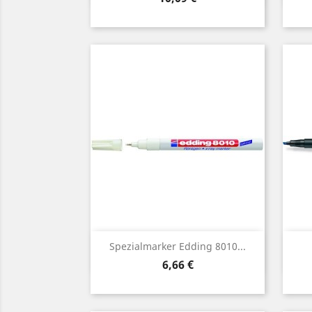
Vorschau

Spezialmarker Edding 8010...
Preis
6,66 €