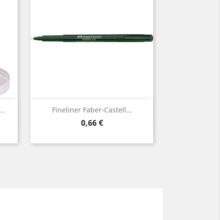
Vorschau

..
Fineliner Faber-Castell...
Preis
0,66 €