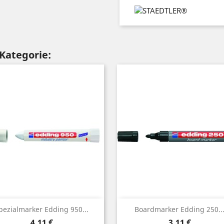
 Kategorie:
Vorschau
Vorschau


pezialmarker Edding 950...
Boardmarker Edding 250..
Preis
Preis
4,11 €
3,11 €