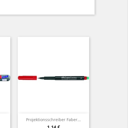
Vorschau

.
Projektionsschreiber Faber...
Preis
1,14 €