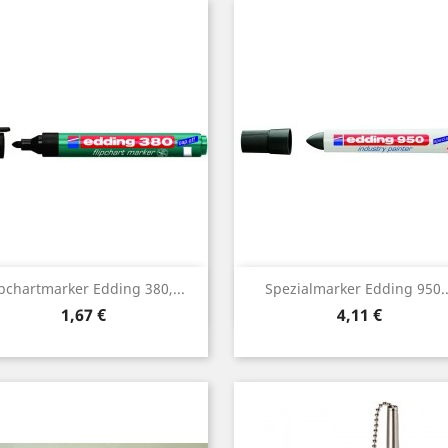
Vorschau
Vorschau


ipchartmarker Edding 380,...
Spezialmarker Edding 950..
Preis
Preis
1,67 €
4,11 €