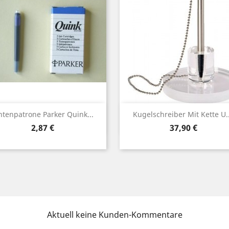
Vorschau
Vorschau


ntenpatrone Parker Quink...
Kugelschreiber Mit Kette U..
Preis
Preis
2,87 €
37,90 €
Aktuell keine Kunden-Kommentare