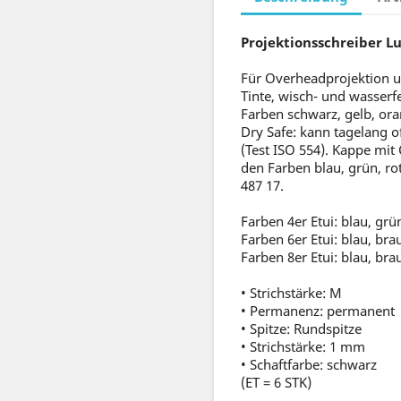
Projektionsschreiber L
Für Overheadprojektion un
Tinte, wisch- und wasserfe
Farben schwarz, gelb, ora
Dry Safe: kann tagelang o
(Test ISO 554). Kappe mit 
den Farben blau, grün, ro
487 17.
Farben 4er Etui: blau, grü
Farben 6er Etui: blau, bra
Farben 8er Etui: blau, brau
• Strichstärke: M
• Permanenz: permanent
• Spitze: Rundspitze
• Strichstärke: 1 mm
• Schaftfarbe: schwarz
(ET = 6 STK)