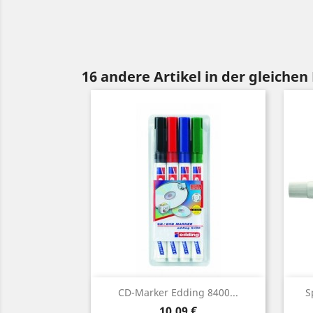
16 andere Artikel in der gleichen
Vorschau

CD-Marker Edding 8400...
S
Preis
10,09 €