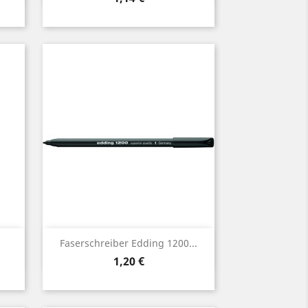
Vorschau

Faserschreiber Edding 1200...
Preis
1,20 €