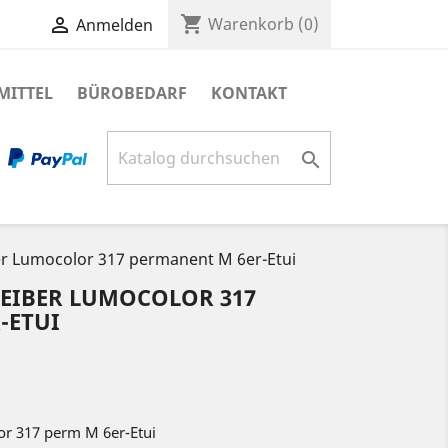
shopping_cart

Warenkorb
(0)
Anmelden
MITTEL
BÜROBEDARF
KONTAKT

er Lumocolor 317 permanent M 6er-Etui
EIBER LUMOCOLOR 317
-ETUI
or 317 perm M 6er-Etui