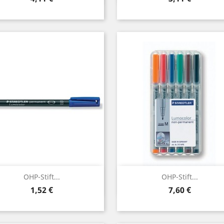
Vorschau
Vorschau


OHP-Stift...
OHP-Stift...
Preis
Preis
1,52 €
7,60 €