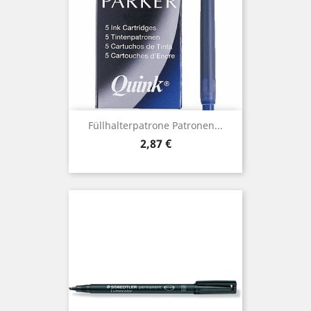
Füllhalterpatrone Patronen...
Preis
2,87 €