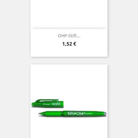
OHP-Stift...
Preis
1,52 €