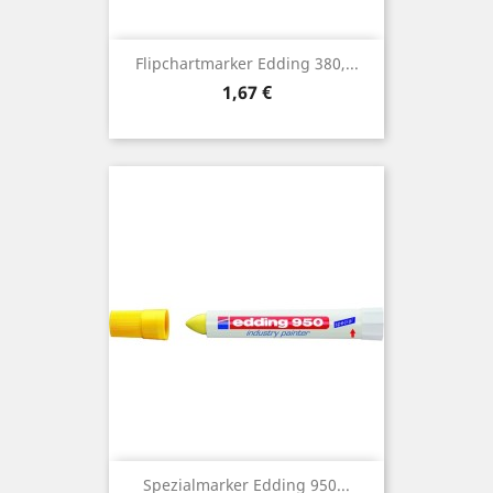
Flipchartmarker Edding 380,...
Preis
1,67 €
Spezialmarker Edding 950...