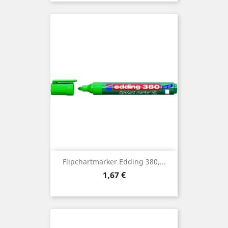
Flipchartmarker Edding 380,...
Preis
1,67 €