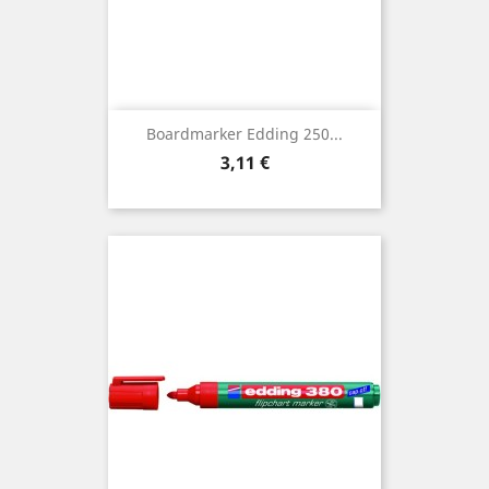
Boardmarker Edding 250...
Preis
3,11 €