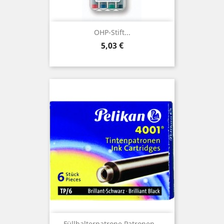
OHP-Stift...
Preis
5,03 €
Füllhalterpatrone Patronen...