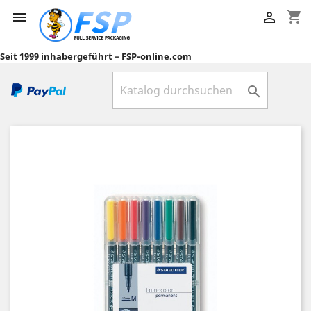
shopping_cart


Seit 1999 inhabergeführt – FSP-online.com
