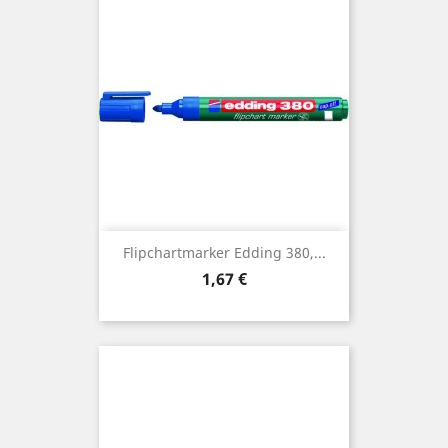
Flipchartmarker Edding 380,...
Preis
1,67 €