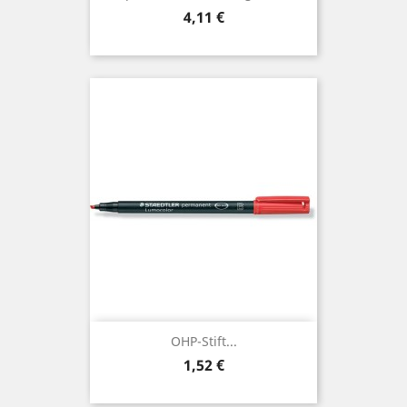
Preis
4,11 €
OHP-Stift...
Preis
1,52 €