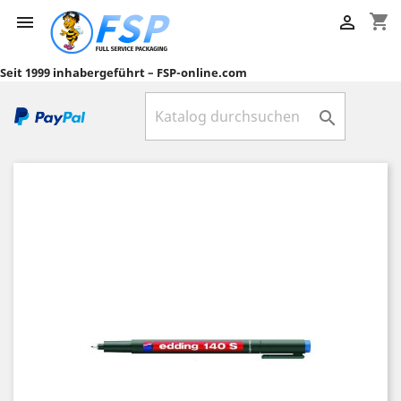
shopping_cart


Seit 1999 inhabergeführt – FSP-online.com
