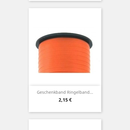
Geschenkband Ringelband...
Preis
2,15 €