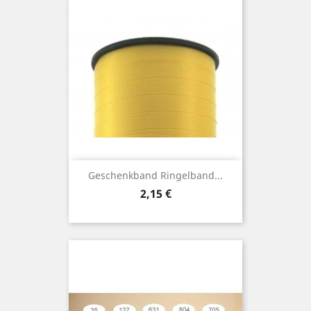
Geschenkband Ringelband...
Preis
2,15 €