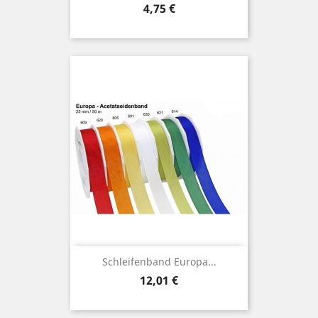
Preis
4,75 €
Schleifenband Europa...
Preis
12,01 €