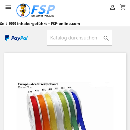
shopping_cart


Seit 1999 inhabergeführt – FSP-online.com
