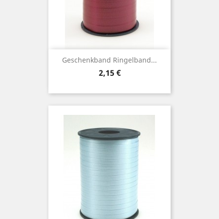
Geschenkband Ringelband...
Preis
2,15 €