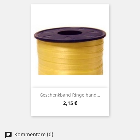
Geschenkband Ringelband...
Preis
2,15 €
Kommentare (0)
chat