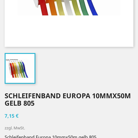
SCHLEIFENBAND EUROPA 10MMX50M
GELB 805
7,15 €
zzgl. MwSt.
Schleifenband Europa 10mmx50m gelb 805