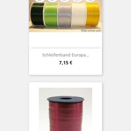
Schleifenband Europa...
Preis
7,15 €