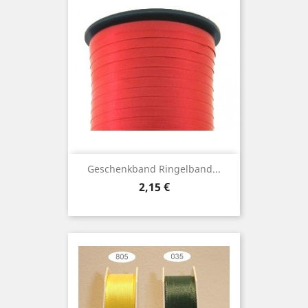
Geschenkband Ringelband...
Preis
2,15 €