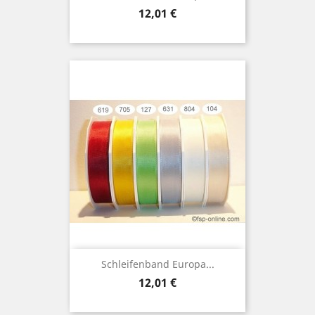
Preis
12,01 €
Schleifenband Europa...
Preis
12,01 €