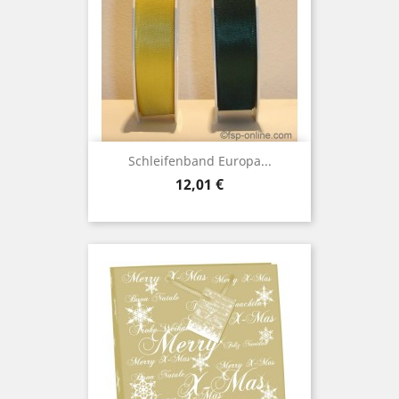
Schleifenband Europa...
Preis
12,01 €