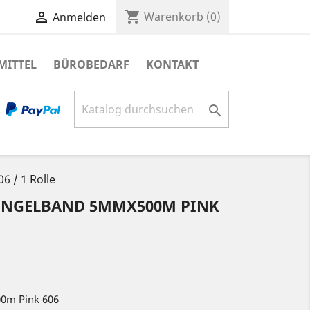
shopping_cart

Warenkorb
(0)
Anmelden
MITTEL
BÜROBEDARF
KONTAKT

 / 1 Rolle
INGELBAND 5MMX500M PINK
0m Pink 606