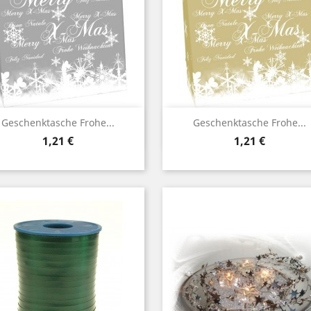
Vorschau
Vorschau


Geschenktasche Frohe...
Geschenktasche Frohe...
Preis
Preis
1,21 €
1,21 €