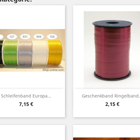
Vorschau
Vorschau


Schleifenband Europa...
Geschenkband Ringelband.
Preis
Preis
7,15 €
2,15 €