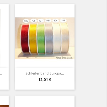
Vorschau

..
Schleifenband Europa...
Preis
12,01 €