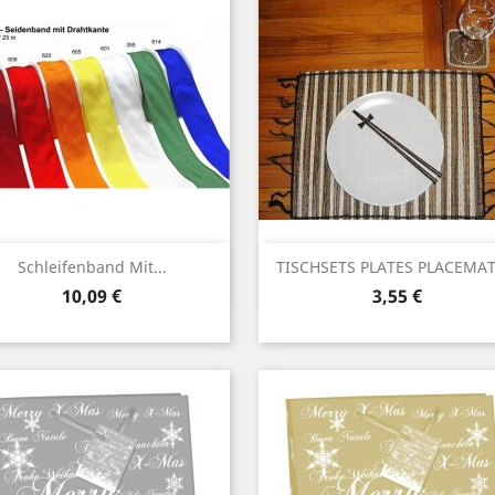
Vorschau
Vorschau


Schleifenband Mit...
TISCHSETS PLATES PLACEMATS
Preis
Preis
10,09 €
3,55 €