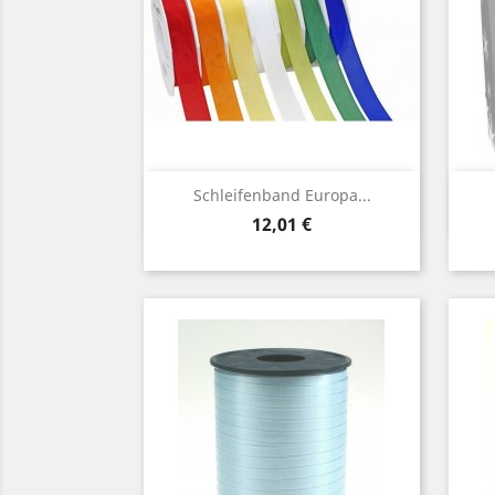
Vorschau

Schleifenband Europa...
Preis
12,01 €