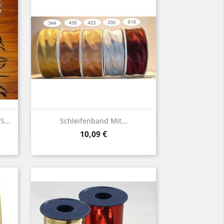
Vorschau

...
Schleifenband Mit...
Preis
10,09 €