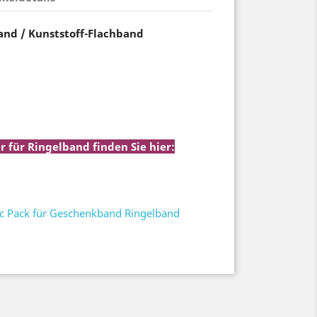
nd / Kunststoff-Flachband
r für Ringelband finden Sie hier:
tter Mc Pack für
ngelband