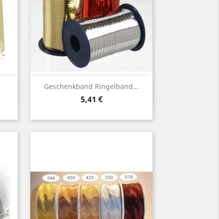
Vorschau

Geschenkband Ringelband...
Preis
5,41 €