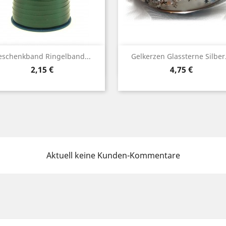
Vorschau
Vorschau


eschenkband Ringelband...
Gelkerzen Glassterne Silber.
Preis
Preis
2,15 €
4,75 €
Aktuell keine Kunden-Kommentare