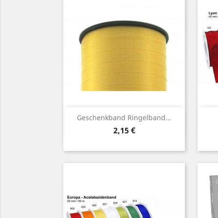
Vorschau

Geschenkband Ringelband...
Preis
2,15 €