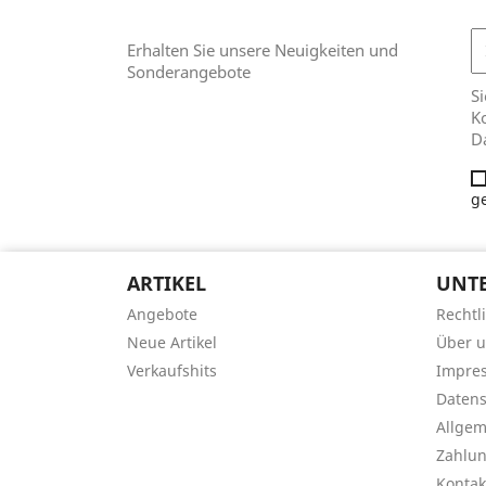
Erhalten Sie unsere Neuigkeiten und
Sonderangebote
Si
Ko
D
g
ARTIKEL
UNT
Angebote
Rechtl
Neue Artikel
Über 
Verkaufshits
Impre
Datens
Allge
Zahlu
Kontak