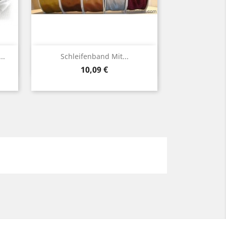
Vorschau

..
Schleifenband Mit...
Preis
10,09 €