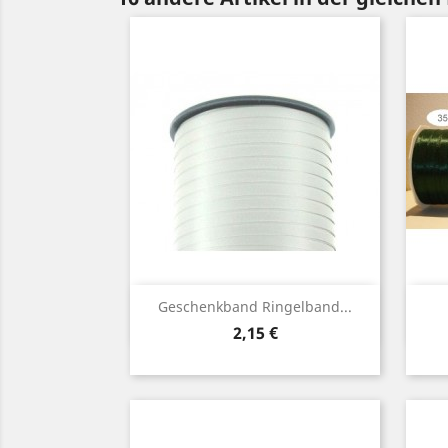
Vorschau

Geschenkband Ringelband...
Preis
2,15 €