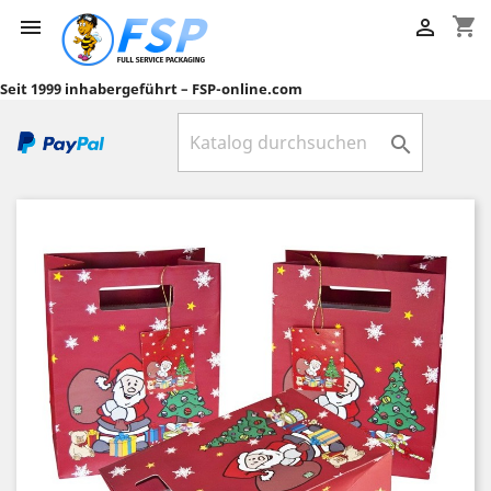
shopping_cart


Seit 1999 inhabergeführt – FSP-online.com
