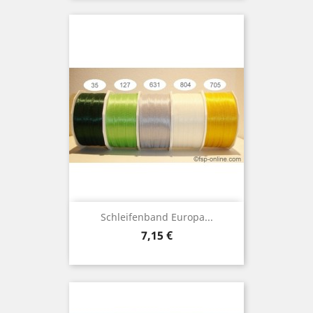
Schleifenband Europa...
Preis
7,15 €