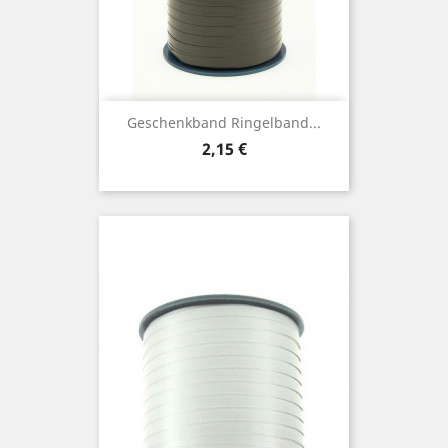
Geschenkband Ringelband...
Preis
2,15 €