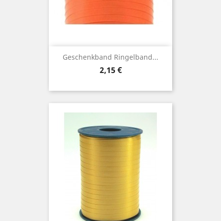
Geschenkband Ringelband...
Preis
2,15 €