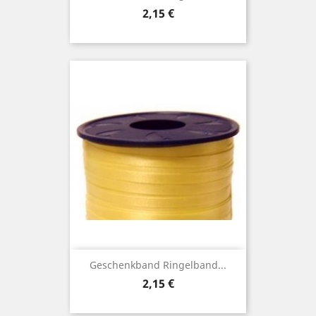
Preis
2,15 €
Geschenkband Ringelband...
Preis
2,15 €