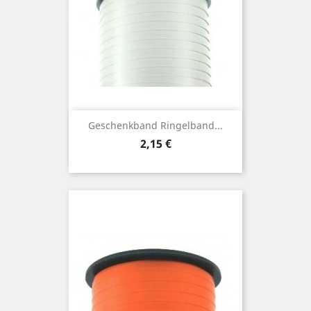
Geschenkband Ringelband...
Preis
2,15 €