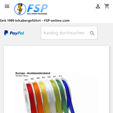
shopping_cart


Seit 1999 inhabergeführt – FSP-online.com
