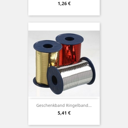
Preis
1,26 €
Geschenkband Ringelband...
Preis
5,41 €