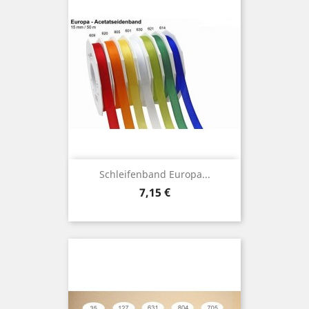
Schleifenband Europa...
Preis
7,15 €