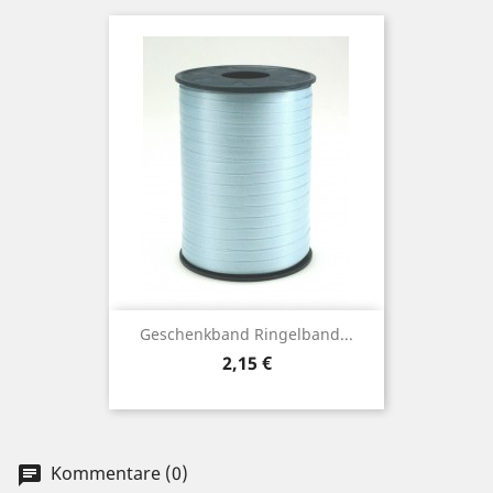
Geschenkband Ringelband...
Preis
2,15 €
Kommentare (0)
chat