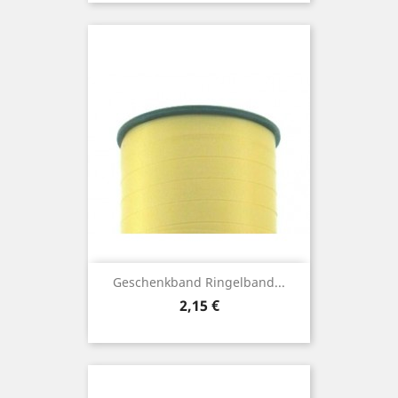
Geschenkband Ringelband...
Preis
2,15 €