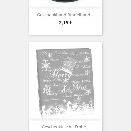
Geschenkband Ringelband...
Preis
2,15 €
Geschenktasche Frohe...