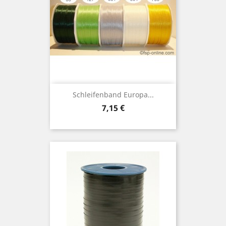
Schleifenband Europa...
Preis
7,15 €