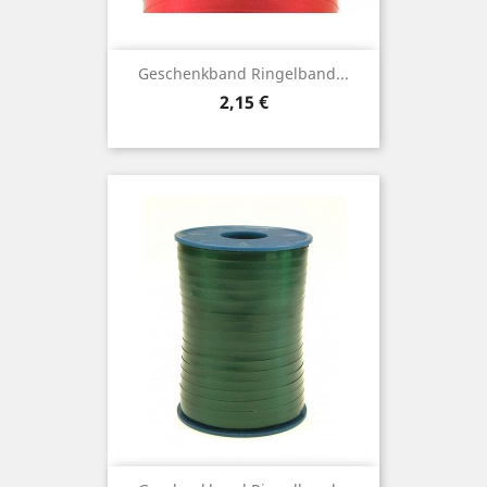
Geschenkband Ringelband...
Preis
2,15 €