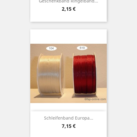
Geschenkband Ringelband...
Preis
2,15 €
Schleifenband Europa...
Preis
7,15 €