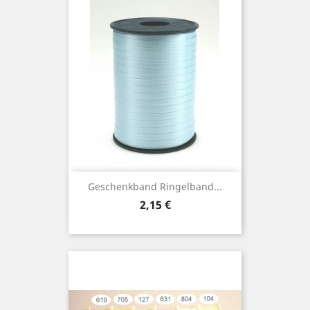
Geschenkband Ringelband...
Preis
2,15 €