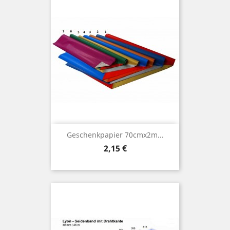
Geschenkpapier 70cmx2m...
Preis
2,15 €