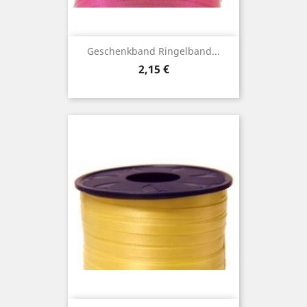
Geschenkband Ringelband...
Preis
2,15 €