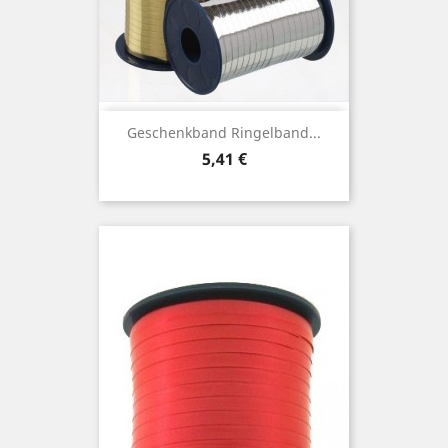
Geschenkband Ringelband...
Preis
5,41 €