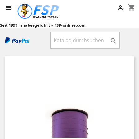
shopping_cart


Seit 1999 inhabergeführt – FSP-online.com
