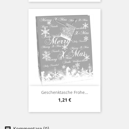
Geschenktasche Frohe...
Preis
1,21 €
Kommentare (0)