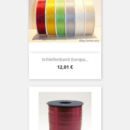
Schleifenband Europa...
Preis
12,01 €