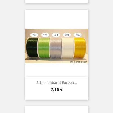
Schleifenband Europa...
Preis
7,15 €