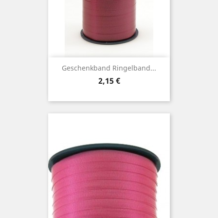
Geschenkband Ringelband...
Preis
2,15 €