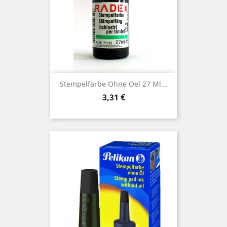
Stempelfarbe Ohne Oel 27 Ml...
Preis
3,31 €