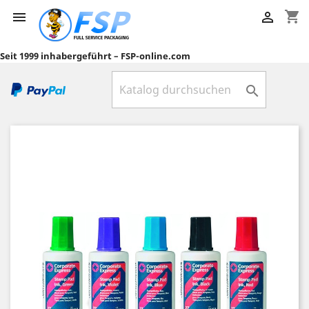
shopping_cart


Seit 1999 inhabergeführt – FSP-online.com
