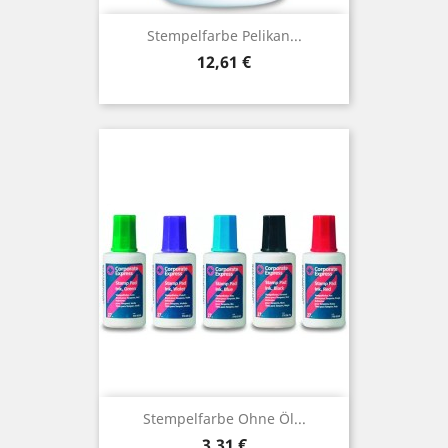
Stempelfarbe Pelikan...
Preis
12,61 €
Stempelfarbe Ohne Öl...
Preis
3,31 €