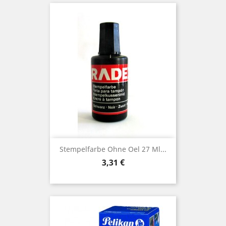
Stempelfarbe Ohne Oel 27 Ml...
Preis
3,31 €