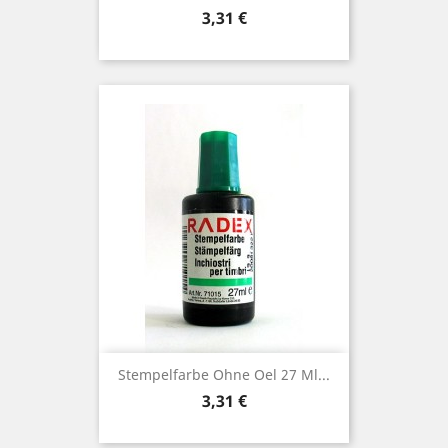
Preis
3,31 €
Stempelfarbe Ohne Oel 27 Ml...
Preis
3,31 €