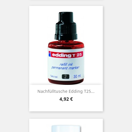
Nachfülltusche Edding T25...
Preis
4,92 €