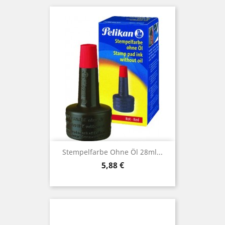
Stempelfarbe Ohne Öl 28ml...
Preis
5,88 €