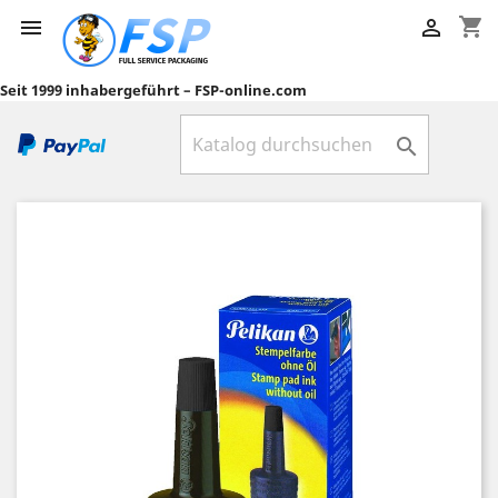
shopping_cart


Seit 1999 inhabergeführt – FSP-online.com
