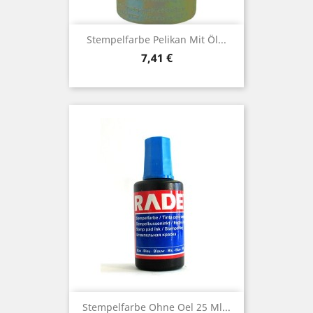
Stempelfarbe Pelikan Mit Öl...
Preis
7,41 €
Stempelfarbe Ohne Oel 25 Ml...