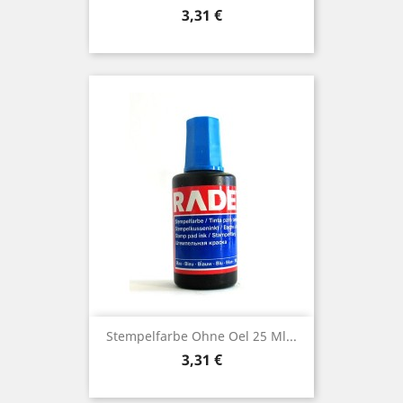
Preis
3,31 €
Stempelfarbe Ohne Oel 25 Ml...
Preis
3,31 €