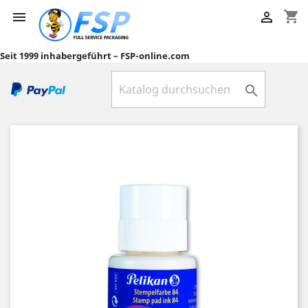
shopping_cart


Seit 1999 inhabergeführt – FSP-online.com
