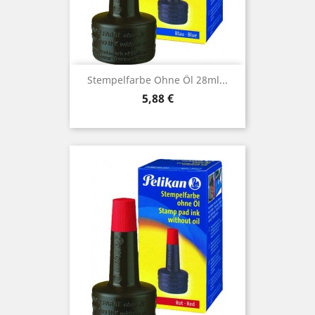
Stempelfarbe Ohne Öl 28ml...
Preis
5,88 €