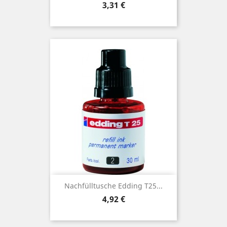
Preis
3,31 €
Nachfülltusche Edding T25...
Preis
4,92 €