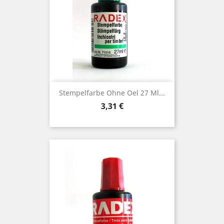
Stempelfarbe Ohne Oel 27 Ml...
Preis
3,31 €