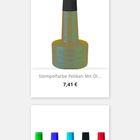
Stempelfarbe Pelikan Mit Öl...
Preis
7,41 €