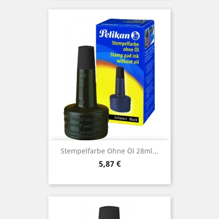
Stempelfarbe Ohne Öl 28ml...
Preis
5,87 €