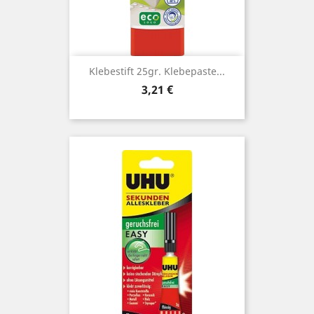
Klebestift 25gr. Klebepaste...
Preis
3,21 €