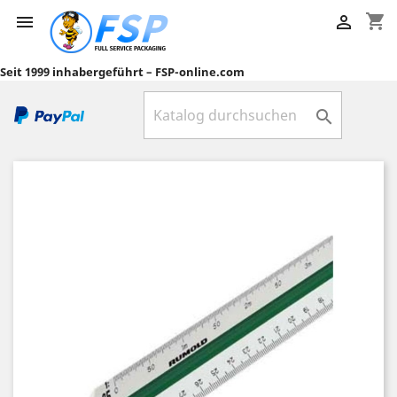
shopping_cart


Seit 1999 inhabergeführt – FSP-online.com
