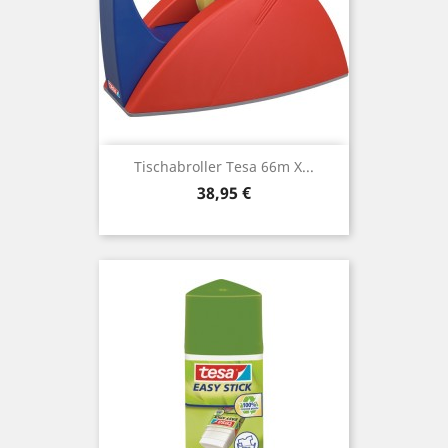
Tischabroller Tesa 66m X...
Preis
38,95 €