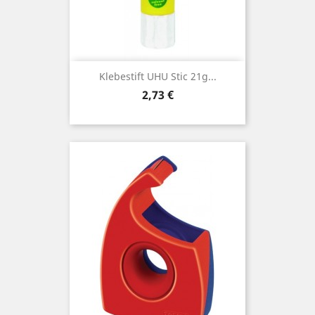
Klebestift UHU Stic 21g...
Preis
2,73 €