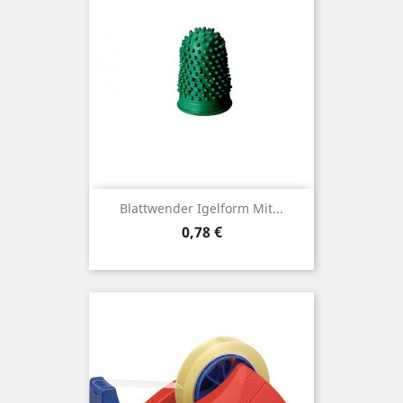
Blattwender Igelform Mit...
Preis
0,78 €