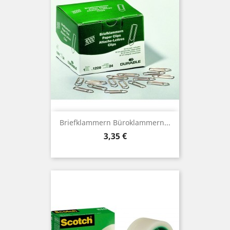
Briefklammern Büroklammern...
Preis
3,35 €