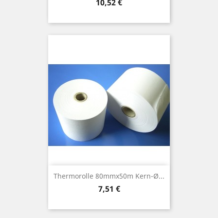
Preis
10,52 €
Thermorolle 80mmx50m Kern-Ø...
Preis
7,51 €